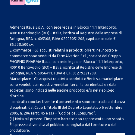
Admenta Italia S.p.A., con sede legale in Blocco 11.1 Interporto,
40010 Bentivoglio (BO) – Italia, iscritta al Registro delle Imprese di
Bologna, REA n. 405308, P.IVA 02009051208, capitale sociale €
85.338.500 i.v.
E-commerce - Gli acquisti relativi a prodotti offerti nel nostro e-
commerce sono venduti da FarmAlvarion S.r.l., società del Gruppo
PHOENIX PHARMA Italia, con sede legale in Blocco 11.1 Interporto,
40010 Bentivoglio (BO) – Italia, iscritta al Registro delle Imprese di
Bologna, REA n. 5056411, P.IVA e C.F. 03279221208.
Marketplace - Gli acquisti relativi a prodotti offerti sul marketplace
sono venduti dai rispettivi venditori terzi, la cui identità e i dati
societari sono indicati nelle pagine prodotto e/o nel riepilogo
d’ordine.
I contratti conclusi tramite il presente sito sono contratti a distanza
disciplinati dal Capo I, Titolo III del Decreto Legislativo 6 settembre
2005, n. 206 (artt. 45 e ss.) – “Codice del Consumo”.
(1) Nota sul prezzo: l’importo barrato non rappresenta uno sconto.
È il prezzo di vendita al pubblico consigliato dal fornitore o dal
produttore.