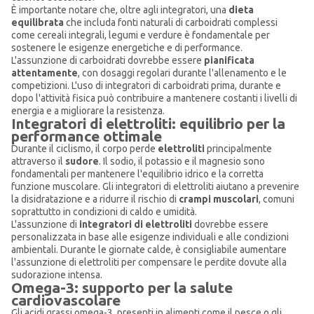
È importante notare che, oltre agli integratori, una
dieta
equilibrata
che includa fonti naturali di carboidrati complessi
come cereali integrali, legumi e verdure è fondamentale per
sostenere le esigenze energetiche e di performance.
L'assunzione di carboidrati dovrebbe essere
pianificata
attentamente
, con dosaggi regolari durante l'allenamento e le
competizioni. L'uso di integratori di carboidrati prima, durante e
dopo l'attività fisica può contribuire a mantenere costanti i livelli di
energia e a migliorare la resistenza.
Integratori di elettroliti: equilibrio per la
performance ottimale
Durante il ciclismo, il corpo perde
elettroliti
principalmente
attraverso il
sudore
. Il sodio, il potassio e il magnesio sono
fondamentali per mantenere l'equilibrio idrico e la corretta
funzione muscolare. Gli integratori di elettroliti aiutano a prevenire
la disidratazione e a ridurre il rischio di
crampi muscolari
, comuni
soprattutto in condizioni di caldo e umidità.
L'assunzione di
integratori di elettroliti
dovrebbe essere
personalizzata in base alle esigenze individuali e alle condizioni
ambientali. Durante le giornate calde, è consigliabile aumentare
l'assunzione di elettroliti per compensare le perdite dovute alla
sudorazione intensa.
Omega-3: supporto per la salute
cardiovascolare
Gli acidi grassi omega-3, presenti in alimenti come il pesce o gli