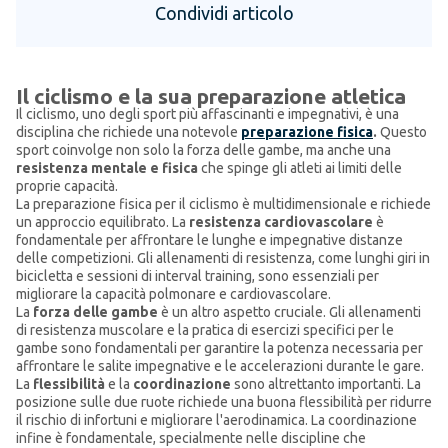
Condividi articolo
Il ciclismo e la sua preparazione atletica
Il ciclismo, uno degli sport più affascinanti e impegnativi, è una
disciplina che richiede una notevole
preparazione fisica
.
Questo
sport coinvolge non solo la forza delle gambe, ma anche una
resistenza mentale e fisica
che spinge gli atleti ai limiti delle
proprie capacità.
La preparazione fisica per il ciclismo è multidimensionale e richiede
un approccio equilibrato. La
resistenza cardiovascolare
è
fondamentale per affrontare le lunghe e impegnative distanze
delle competizioni. Gli allenamenti di resistenza, come lunghi giri in
bicicletta e sessioni di interval training, sono essenziali per
migliorare la capacità polmonare e cardiovascolare.
La
forza delle gambe
è un altro aspetto cruciale. Gli allenamenti
di resistenza muscolare e la pratica di esercizi specifici per le
gambe sono fondamentali per garantire la potenza necessaria per
affrontare le salite impegnative e le accelerazioni durante le gare.
La
flessibilità
e la
coordinazione
sono altrettanto importanti. La
posizione sulle due ruote richiede una buona flessibilità per ridurre
il rischio di infortuni e migliorare l'aerodinamica. La coordinazione
infine è fondamentale, specialmente nelle discipline che