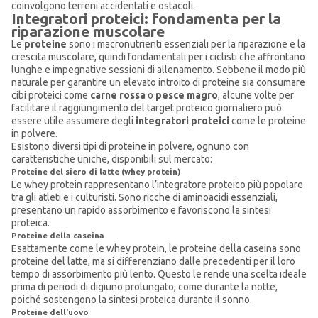
coinvolgono terreni accidentati e ostacoli.
Integratori proteici: fondamenta per la
riparazione muscolare
Le
proteine
sono i macronutrienti essenziali per la riparazione e la
crescita muscolare, quindi fondamentali per i ciclisti che affrontano
lunghe e impegnative sessioni di allenamento. Sebbene il modo più
naturale per garantire un elevato introito di proteine sia consumare
cibi proteici come
carne rossa
o
pesce magro
, alcune volte per
facilitare il raggiungimento del target proteico giornaliero può
essere utile assumere degli
integratori proteici
come le proteine
in polvere.
Esistono diversi tipi di proteine in polvere, ognuno con
caratteristiche uniche, disponibili sul mercato:
Proteine del siero di latte (whey protein)
Le whey protein rappresentano l’integratore proteico più popolare
tra gli atleti e i culturisti. Sono ricche di aminoacidi essenziali,
presentano un rapido assorbimento e favoriscono la sintesi
proteica.
Proteine della caseina
Esattamente come le whey protein, le proteine della caseina sono
proteine del latte, ma si differenziano dalle precedenti per il loro
tempo di assorbimento più lento. Questo le rende una scelta ideale
prima di periodi di digiuno prolungato, come durante la notte,
poiché sostengono la sintesi proteica durante il sonno.
Proteine dell'uovo