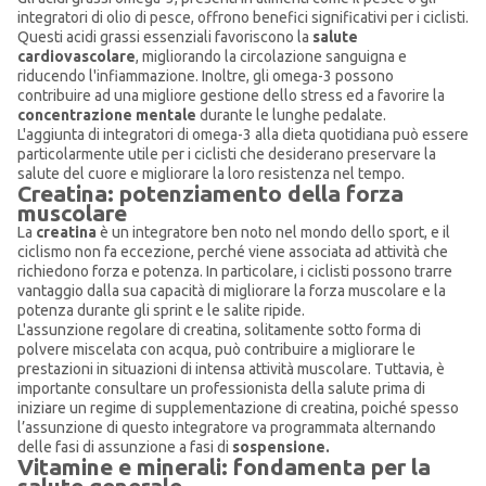
integratori di olio di pesce, offrono benefici significativi per i ciclisti.
Questi acidi grassi essenziali favoriscono la
salute
cardiovascolare
, migliorando la circolazione sanguigna e
riducendo l'infiammazione. Inoltre, gli omega-3 possono
contribuire ad una migliore gestione dello stress ed a favorire la
concentrazione mentale
durante le lunghe pedalate.
L'aggiunta di integratori di omega-3 alla dieta quotidiana può essere
particolarmente utile per i ciclisti che desiderano preservare la
salute del cuore e migliorare la loro resistenza nel tempo.
Creatina: potenziamento della forza
muscolare
La
creatina
è un integratore ben noto nel mondo dello sport, e il
ciclismo non fa eccezione, perché viene associata ad attività che
richiedono forza e potenza. In particolare, i ciclisti possono trarre
vantaggio dalla sua capacità di migliorare la forza muscolare e la
potenza durante gli sprint e le salite ripide.
L'assunzione regolare di creatina, solitamente sotto forma di
polvere miscelata con acqua, può contribuire a migliorare le
prestazioni in situazioni di intensa attività muscolare. Tuttavia, è
importante consultare un professionista della salute prima di
iniziare un regime di supplementazione di creatina, poiché spesso
l’assunzione di questo integratore va programmata alternando
delle fasi di assunzione a fasi di
sospensione.
Vitamine e minerali: fondamenta per la