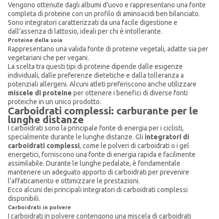
Vengono ottenute dagli albumi d'uovo e rappresentano una fonte
completa di proteine con un profilo di aminoacidi ben bilanciato.
Sono integratori caratterizzati da una facile digestione e
dall’assenza di lattosio, ideali per chi è intollerante.
Proteine della soia
Rappresentano una valida fonte di proteine vegetali, adatte sia per
vegetariani che per vegani.
La scelta tra questi tipi di proteine dipende dalle esigenze
individuali, dalle preferenze dietetiche e dalla tolleranza a
potenziali allergeni. Alcuni atleti preferiscono anche utilizzare
miscele di proteine
per ottenere i benefici di diverse fonti
proteiche in un unico prodotto.
Carboidrati complessi: carburante per le
lunghe distanze
I carboidrati sono la principale fonte di energia per i ciclisti,
specialmente durante le lunghe distanze. Gli
integratori di
carboidrati complessi
, come le polveri di carboidrati o i gel
energetici, forniscono una fonte di energia rapida e facilmente
assimilabile. Durante le lunghe pedalate, è fondamentale
mantenere un adeguato apporto di carboidrati per prevenire
l'affaticamento e ottimizzare le prestazioni.
Ecco alcuni dei principali integratori di carboidrati complessi
disponibili.
Carboidrati in polvere
I carboidrati in polvere contengono una miscela di carboidrati