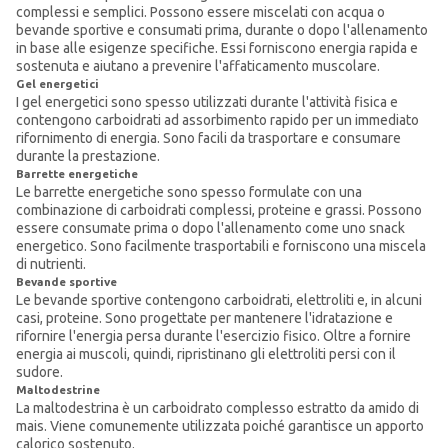
complessi e semplici. Possono essere miscelati con acqua o
bevande sportive e consumati prima, durante o dopo l'allenamento
in base alle esigenze specifiche. Essi forniscono energia rapida e
sostenuta e aiutano a prevenire l'affaticamento muscolare.
Gel energetici
I gel energetici sono spesso utilizzati durante l'attività fisica e
contengono carboidrati ad assorbimento rapido per un immediato
rifornimento di energia. Sono facili da trasportare e consumare
durante la prestazione.
Barrette energetiche
Le barrette energetiche sono spesso formulate con una
combinazione di carboidrati complessi, proteine e grassi. Possono
essere consumate prima o dopo l'allenamento come uno snack
energetico. Sono facilmente trasportabili e forniscono una miscela
di nutrienti.
Bevande sportive
Le bevande sportive contengono carboidrati, elettroliti e, in alcuni
casi, proteine. Sono progettate per mantenere l'idratazione e
rifornire l'energia persa durante l'esercizio fisico. Oltre a fornire
energia ai muscoli, quindi, ripristinano gli elettroliti persi con il
sudore.
Maltodestrine
La maltodestrina è un carboidrato complesso estratto da amido di
mais. Viene comunemente utilizzata poiché garantisce un apporto
calorico sostenuto.