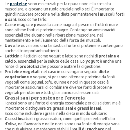
Le
proteine
sono essenziali per la riparazione e la crescita
muscolare, e giocano un ruolo cruciale nello sci. È importante
quindi includere proteine nella dieta per mantenere i
muscoli forti
e sani
. Ecco come farlo:
Carne magra e pesce
: la carne magra, il pesce e i frutti di mare
sono ottime fonti di proteine magre. Contengono amminoacidi
essenziali che aiutano nella riparazione muscolare, nel
mantenimento e nell’aumento della forza dei muscoli.
Uova
: le uova sono una fantastica fonte di proteine e contengono
anche altri importanti nutrienti.
Latticini:
i latticini come yogurt e latte sono ricchi di
proteine e
calcio
, essenziali per la salute delle ossa. Lo
yogurt
è anche una
fonte di
probiotici
che possono aiutare la digestione.
Proteine vegetali
: nel caso in cui vengano seguite
diete
vegetariane
o vegane, si possono ottenere proteine da fonti
vegetali come legumi, tofu, quinoa e noci. In questo caso è
importante assicurarsi di combinare diverse fonti di proteine
vegetali per ottenere tutti gli amminoacidi essenziali.
Grassi sani per sostenere l'energia
I grassi sono una fonte di energia essenziale per gli sciatori, ma è
importante distinguere tra
grassi sani
e
grassi insani
.
Ecco come includere i grassi nella dieta in modo salutare:
Grassi insaturi
: i grassi insaturi, come quelli presenti nell'olio
d'oliva, nell'avocado e nelle noci, sono una fonte di energia sana
che può aiutare a mantenere stabili i
livelli di zucchero
nel