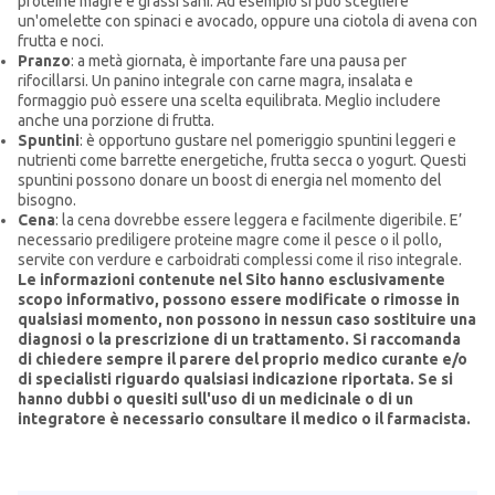
proteine magre e grassi sani. Ad esempio si può scegliere
un'omelette con spinaci e avocado, oppure una ciotola di avena con
frutta e noci.
Pranzo
: a metà giornata, è importante fare una pausa per
rifocillarsi. Un panino integrale con carne magra, insalata e
formaggio può essere una scelta equilibrata. Meglio includere
anche una porzione di frutta.
Spuntini
: è opportuno gustare nel pomeriggio spuntini leggeri e
nutrienti come barrette energetiche, frutta secca o yogurt. Questi
spuntini possono donare un boost di energia nel momento del
bisogno.
Cena
: la cena dovrebbe essere leggera e facilmente digeribile. E’
necessario prediligere proteine magre come il pesce o il pollo,
servite con verdure e carboidrati complessi come il riso integrale.
Le informazioni contenute nel Sito hanno esclusivamente
scopo informativo, possono essere modificate o rimosse in
qualsiasi momento, non possono in nessun caso sostituire una
diagnosi o la prescrizione di un trattamento.
Si raccomanda
di chiedere sempre il parere del proprio medico curante e/o
di specialisti riguardo qualsiasi indicazione riportata.
Se si
hanno dubbi o quesiti sull'uso di un medicinale o di un
integratore è necessario consultare il medico o il farmacista.