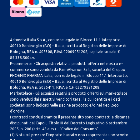
Admenta Italia S.p.A., con sede legale in Blocco 11.1 Interporto,
40010 Bentivoglio (BO) – Italia, iscritta al Registro delle Imprese di
Bologna, REA n. 405308, P.IVA 02009051208, capitale sociale €
85.338.500 i.v.
E-commerce - Gli acquisti relativi a prodotti offerti nel nostro e-
commerce sono venduti da FarmAlvarion S.r.l., società del Gruppo
PHOENIX PHARMA Italia, con sede legale in Blocco 11.1 Interporto,
40010 Bentivoglio (BO) – Italia, iscritta al Registro delle Imprese di
Bologna, REA n. 5056411, P.IVA e C.F. 03279221208.
Marketplace - Gli acquisti relativi a prodotti offerti sul marketplace
sono venduti dai rispettivi venditori terzi, la cui identità e i dati
societari sono indicati nelle pagine prodotto e/o nel riepilogo
d’ordine.
I contratti conclusi tramite il presente sito sono contratti a distanza
disciplinati dal Capo I, Titolo III del Decreto Legislativo 6 settembre
2005, n. 206 (artt. 45 e ss.) – “Codice del Consumo”.
(1) Nota sul prezzo: l’importo barrato non rappresenta uno sconto.