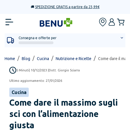
🚚
SPEDIZIONE GRATIS a partire da 23,99€
Consegna e offerte per
/
/
/
/
Home
Blog
Cucina
Nutrizione e Ricette
Come dare il mass
5
Minuti
|
10/12/2023
|
Dott. Giorgio Sciarra
Ultimo aggiornamento:
27/01/2026
Cucina
Come dare il massimo sugli
sci con l’alimentazione
giusta