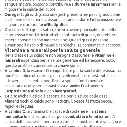
sangue. Inoltre, possono contribuire a
ridurre le infiammazioni
e
migliorare la salute del cuore.
Omega-3:
gli acidi grassi omega-3, presenti nei pesci grassi come
il salmone e le sardine, possono aiutare a ridurre l'infiammazione e
migliorare il proprio
profilo lipidico
.
Grassi saturi
: i grassi saturi, che si trovano principalmente nella
carne rossa e nei latticini ad alto contenuto di grassi, dovrebbero
essere consumati con moderazione. Questi grassi possono
aumentare il rischio di malattie cardiache, se consumati in eccesso.
Vitamine e minerali per la salute generale
Nella dieta dello sciatore non bisogna trascurare le
vitamine
e i
minerali
essenziali per la salute generale e il benessere. Sotto
questo profilo alcuni nutrienti chiave sono:
Vitamina D
: la vitamina D è importante per la salute delle ossa, ma
non è semplice ottenere i giusti livelli ematici di questa vitamina
attraverso l'alimentazione. Risulta spesso fondamentale
assicurarsi di ottenere abbastanza vitamina D attraverso
l'
esposizione al sole
o con
integratori.
Calcio
: anche il calcio è essenziale per la salute delle ossa.
Alimenti ricchi di calcio sono i latticini, il pesce, la frutta secca, i
fagioli e i legumi.
Vitamina C
: la vitamina C è capace di sostenere il
sistema
immunitario
e di aiutare il corpo a
combattere le infezioni
. A
causa delle basse temperature a cui si è esposti mentre si scia, si è
maggiormente a rischio di subire infezioni delle alte vie