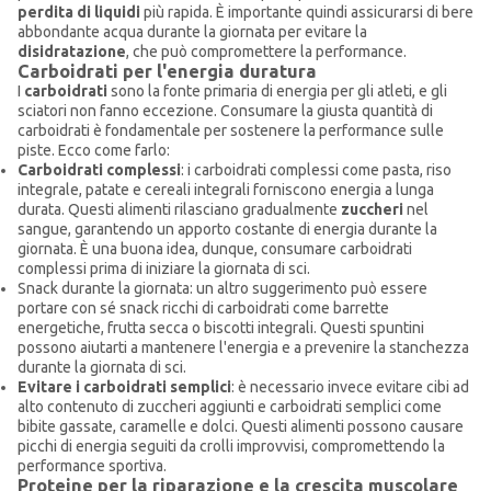
perdita di liquidi
più rapida. È importante quindi assicurarsi di bere
abbondante acqua durante la giornata per evitare la
disidratazione
, che può compromettere la performance.
Carboidrati per l'energia duratura
I
carboidrati
sono la fonte primaria di energia per gli atleti, e gli
sciatori non fanno eccezione. Consumare la giusta quantità di
carboidrati è fondamentale per sostenere la performance sulle
piste. Ecco come farlo:
Carboidrati complessi
: i carboidrati complessi come pasta, riso
integrale, patate e cereali integrali forniscono energia a lunga
durata. Questi alimenti rilasciano gradualmente
zuccheri
nel
sangue, garantendo un apporto costante di energia durante la
giornata. È una buona idea, dunque, consumare carboidrati
complessi prima di iniziare la giornata di sci.
Snack durante la giornata: un altro suggerimento può essere
portare con sé snack ricchi di carboidrati come barrette
energetiche, frutta secca o biscotti integrali. Questi spuntini
possono aiutarti a mantenere l'energia e a prevenire la stanchezza
durante la giornata di sci.
Evitare i carboidrati semplici
: è necessario invece evitare cibi ad
alto contenuto di zuccheri aggiunti e carboidrati semplici come
bibite gassate, caramelle e dolci. Questi alimenti possono causare
picchi di energia seguiti da crolli improvvisi, compromettendo la
performance sportiva.
Proteine per la riparazione e la crescita muscolare