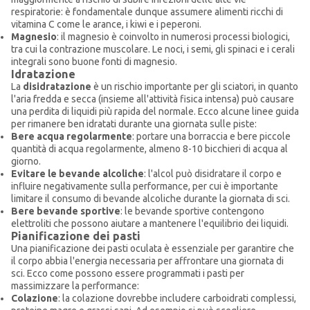
respiratorie: è fondamentale dunque assumere alimenti ricchi di
vitamina C come le arance, i kiwi e i peperoni.
Magnesio
: il magnesio è coinvolto in numerosi processi biologici,
tra cui la contrazione muscolare. Le noci, i semi, gli spinaci e i cerali
integrali sono buone fonti di magnesio.
Idratazione
La
disidratazione
è un rischio importante per gli sciatori, in quanto
l'aria fredda e secca (insieme all'attività fisica intensa) può causare
una perdita di liquidi più rapida del normale. Ecco alcune linee guida
per rimanere ben idratati durante una giornata sulle piste:
Bere acqua
regolarmente
: portare una borraccia e bere piccole
quantità di acqua regolarmente, almeno 8-10 bicchieri di acqua al
giorno.
Evitare le bevande alcoliche
: l'alcol può disidratare il corpo e
influire negativamente sulla performance, per cui è importante
limitare il consumo di bevande alcoliche durante la giornata di sci.
Bere bevande sportive
: le bevande sportive contengono
elettroliti che possono aiutare a mantenere l'equilibrio dei liquidi.
Pianificazione dei pasti
Una pianificazione dei pasti oculata è essenziale per garantire che
il corpo abbia l'energia necessaria per affrontare una giornata di
sci. Ecco come possono essere programmati i pasti per
massimizzare la performance:
Colazione
: la colazione dovrebbe includere carboidrati complessi,