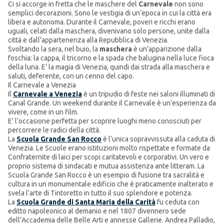
Ci si accorge in fretta che le maschere del
Carnevale
non sono
semplici decorazioni. Sono le vestigia di un’epoca in cui la città era
libera e autonoma. Durante il Carnevale, poveri e ricchi erano
uguali, celati dalla maschera, divenivano solo persone, unite dalla
città e dall'appartenenza alla Repubblica di Venezia.
Svoltando la sera, nel buio, la
maschera
è un’apparizione dalla
foschia: la cappa, il tricorno e la spada che balugina nella luce fioca
della luna. E’ la magia di Venezia, quindi dai strada alla maschera e
saluti, deferente, con un cenno del capo.
Il Carnevale a Venezia
Il
Carnevale a Venezia
è un tripudio di feste nei saloni illuminati di
Canal Grande. Un weekend durante il Carnevale è un’esperienza da
vivere, come in un film.
E’ l’occasione perfetta per scoprire luoghi meno conosciuti per
percorrere le radici della città.
La
Scuola Grande San Rocco
è l‘unica sopravvissuta alla caduta di
Venezia. Le Scuole erano istituzioni molto rispettate e formate da
Confraternite di laici per scopi caritatevoli e corporativi. Un vero e
proprio sistema di sindacati e mutua assistenza ante litteram. La
Scuola Grande San Rocco è un esempio di fusione tra sacralità e
cultura in un monumentale edificio che è praticamente inalterato e
svela l’arte di Tintoretto in tutto il suo splendore e potenza.
La
Scuola Grande di Santa Maria della Carità
fu ceduta con
editto napoleonico al demanio e nel 1807 divennero sede
dell’Accademia delle Belle Arti e annesse Gallerie. Andrea Palladio,