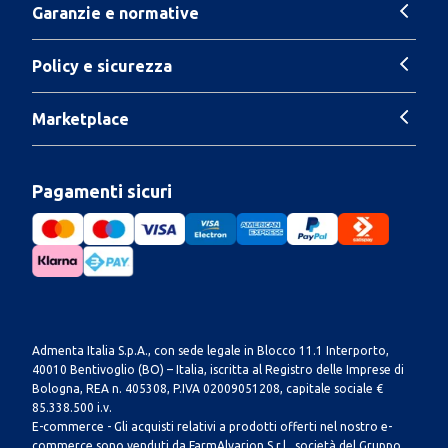
Garanzie e normative
Policy e sicurezza
Marketplace
Pagamenti sicuri
Admenta Italia S.p.A., con sede legale in Blocco 11.1 Interporto,
40010 Bentivoglio (BO) – Italia, iscritta al Registro delle Imprese di
Bologna, REA n. 405308, P.IVA 02009051208, capitale sociale €
85.338.500 i.v.
E-commerce - Gli acquisti relativi a prodotti offerti nel nostro e-
commerce sono venduti da FarmAlvarion S.r.l., società del Gruppo