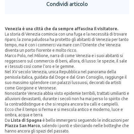
Condividi articolo
Venezia è una città che da sempre affascina il visitatore.
La storia di Venezia comincia con una fuga e la necessità di trovare
riparo; la zona paludosa ha protetto gli abitanti di Venezia per tanto
tempo, ma è con i commerci via mare con l’Oriente che Venezia
diventa un porto fiorente e molto ricco.
Marco Polo, nel Milione, narra di come Venezia e i suoi abitanti si
reggessero sul commercio di beni, allora, di lusso: le spezie, il sale
e i tessuti così come l’oro e le gemme.
Nel XV secolo Venezia, unica Repubblica nel panorama della
penisola italica, guidata dal Doge e dal Gran Consiglio, raggiunge il
suo massimo splendore con palazzi lussuosi, decorati da artisti
come Giorgione e Veronese.
Nonostante Venezia abbia visto epidemie terribili, trattati umilianti e
alluvioni devastanti, durante i secoli non ha mai perso lo spirito che
la contraddistingue e che si respira ancora tra calli e campielli.
Ecco che il tempo si ferma e si mescola antico e moderno, luce e
ombra, acqua e terra.
Da
Lista di Spagna
è bello immergersi seguendo le indicazioni per
Piazza San Marco
, salendo i ponti e sbirciando nelle botteghe che
hanno ancora gli spazi del passato.