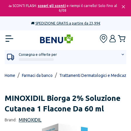
🚤 SCONTI FLASH:
scopri gli sconti
e riempi il carrello! Solo fino al
6/08
🚚
SPEDIZIONE GRATIS a partire da 23,99€
Consegna e offerte per
/
/
Home
Farmaci da banco
Trattamenti Dermatologici e Medicazio
MINOXIDIL
Biorga 2% Soluzione
Cutanea 1 Flacone Da 60 ml
MINOXIDIL
Brand: