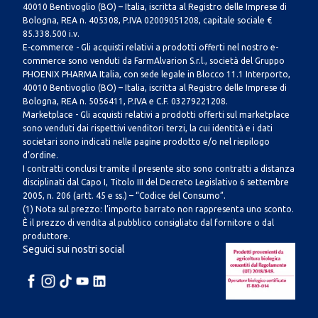
40010 Bentivoglio (BO) – Italia, iscritta al Registro delle Imprese di
Bologna, REA n. 405308, P.IVA 02009051208, capitale sociale €
85.338.500 i.v.
E-commerce - Gli acquisti relativi a prodotti offerti nel nostro e-
commerce sono venduti da FarmAlvarion S.r.l., società del Gruppo
PHOENIX PHARMA Italia, con sede legale in Blocco 11.1 Interporto,
40010 Bentivoglio (BO) – Italia, iscritta al Registro delle Imprese di
Bologna, REA n. 5056411, P.IVA e C.F. 03279221208.
Marketplace - Gli acquisti relativi a prodotti offerti sul marketplace
sono venduti dai rispettivi venditori terzi, la cui identità e i dati
societari sono indicati nelle pagine prodotto e/o nel riepilogo
d’ordine.
I contratti conclusi tramite il presente sito sono contratti a distanza
disciplinati dal Capo I, Titolo III del Decreto Legislativo 6 settembre
2005, n. 206 (artt. 45 e ss.) – “Codice del Consumo”.
(1) Nota sul prezzo: l’importo barrato non rappresenta uno sconto.
È il prezzo di vendita al pubblico consigliato dal fornitore o dal
produttore.
Seguici sui nostri social