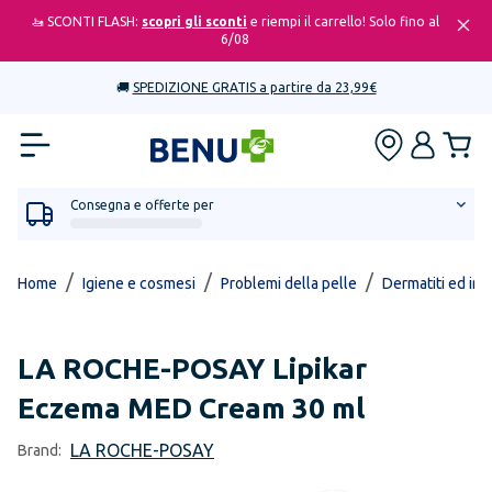
🚤 SCONTI FLASH:
scopri gli sconti
e riempi il carrello! Solo fino al
6/08
🚚
SPEDIZIONE GRATIS a partire da 23,99€
Consegna e offerte per
/
/
/
Home
Igiene e cosmesi
Problemi della pelle
Dermatiti ed irri
LA ROCHE-POSAY
Lipikar
Eczema MED Cream 30 ml
LA ROCHE-POSAY
Brand: