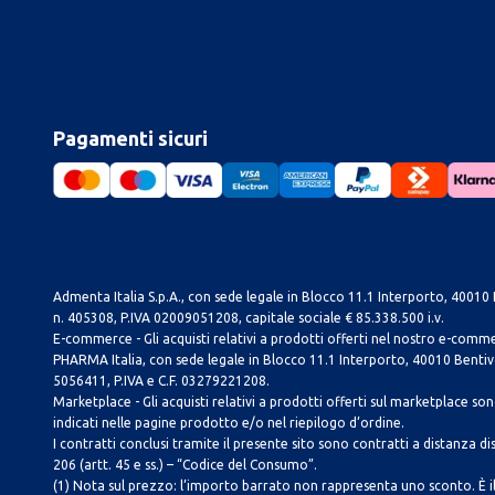
Pagamenti sicuri
Admenta Italia S.p.A., con sede legale in Blocco 11.1 Interporto, 40010 B
n. 405308, P.IVA 02009051208, capitale sociale € 85.338.500 i.v.
E-commerce - Gli acquisti relativi a prodotti offerti nel nostro e-com
PHARMA Italia, con sede legale in Blocco 11.1 Interporto, 40010 Bentivog
5056411, P.IVA e C.F. 03279221208.
Marketplace - Gli acquisti relativi a prodotti offerti sul marketplace sono 
indicati nelle pagine prodotto e/o nel riepilogo d’ordine.
I contratti conclusi tramite il presente sito sono contratti a distanza dis
206 (artt. 45 e ss.) – “Codice del Consumo”.
(1) Nota sul prezzo: l’importo barrato non rappresenta uno sconto. È il