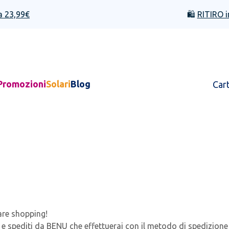
a 23,99€
🛍️
RITIRO i
Promozioni
Solari
Blog
Car
are shopping!
 e spediti da BENU
che effettuerai con il metodo di spedizion