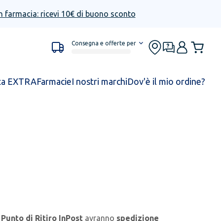
n farmacia: ricevi 10€ di buono sconto
Consegna e offerte per
ta EXTRA
Farmacie
I nostri marchi
Dov'è il mio ordine?
e
Punto di Ritiro InPost
avranno
spedizione