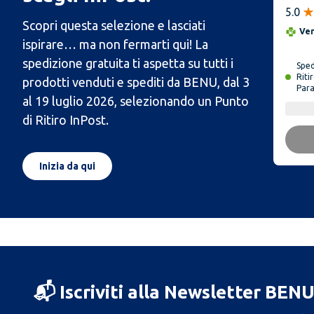
Bust
5.0
Scopri questa selezione e lasciati
Ve
ispirare… ma non fermarti qui! La
spedizione gratuita ti aspetta su tutti i
Spe
Riti
prodotti venduti e spediti da BENU, dal 3
Par
al 19 luglio 2026, selezionando un Punto
di Ritiro InPost.
Inizia da qui
📬 Iscriviti alla Newsletter BEN