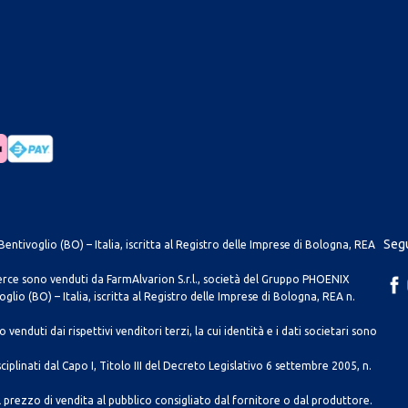
Segu
entivoglio (BO) – Italia, iscritta al Registro delle Imprese di Bologna, REA
merce sono venduti da FarmAlvarion S.r.l., società del Gruppo PHOENIX
lio (BO) – Italia, iscritta al Registro delle Imprese di Bologna, REA n.
venduti dai rispettivi venditori terzi, la cui identità e i dati societari sono
ciplinati dal Capo I, Titolo III del Decreto Legislativo 6 settembre 2005, n.
 prezzo di vendita al pubblico consigliato dal fornitore o dal produttore.