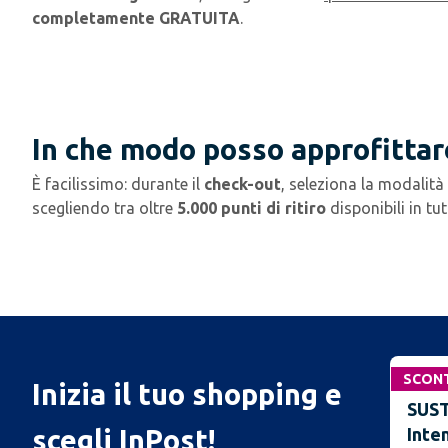
completamente GRATUITA
.
In che modo posso approfittar
È facilissimo: durante il
check-out
, seleziona la modalità
scegliendo tra oltre
5.000 punti di ritiro
disponibili in tutt
SCON
Inizia il tuo shopping e
SUST
scegli InPost!
Inte