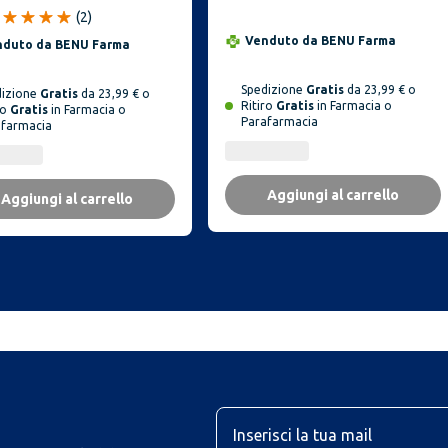
ine 8 g
(
2
)
Venduto da
BENU Farma
nduto da
BENU Farma
Spedizione
Gratis
da 23,99 € o
dizione
Gratis
da 23,99 € o
Ritiro
Gratis
in Farmacia o
ro
Gratis
in Farmacia o
Parafarmacia
afarmacia
Aggiungi al carrello
Aggiungi al carrello
U