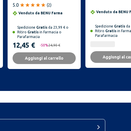
Corpo SPF30 200 ml
Antitraspirante 
5.0
(
2
)
ml
Venduto da
BENU 
Venduto da
BENU Farma
Spedizione
Gratis
da 
Spedizione
Gratis
da 23,99 € o
Ritiro
Gratis
in Farma
Ritiro
Gratis
in Farmacia o
Parafarmacia
Parafarmacia
12,45 €
-
50
%
24,90 €
Aggiungi al ca
Aggiungi al carrello