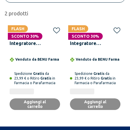
2
prodotti
FLASH
FLASH
AMEDIAL Plus
AMEDIAL BF
SCONTO 30%
SCONTO 30%
Integratore
Integratore
Alimentare 20 Bustine
Alimentare 20 Buste
Venduto da
BENU Farma
Venduto da
BENU Farma
Spedizione
Gratis
da
Spedizione
Gratis
da
23,99 € o Ritiro
Gratis
in
23,99 € o Ritiro
Gratis
in
Farmacia o Parafarmacia
Farmacia o Parafarmacia
Aggiungi al
Aggiungi al
carrello
carrello