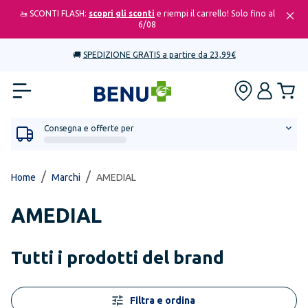
🚤 SCONTI FLASH:
scopri gli sconti
e riempi il carrello! Solo fino al
6/08
🚚
SPEDIZIONE GRATIS a partire da 23,99€
Consegna e offerte per
/
/
Home
Marchi
AMEDIAL
AMEDIAL
Tutti i prodotti del brand
Filtra e ordina