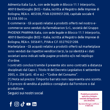
Admenta Italia S.p.A., con sede legale in Blocco 11.1 Interporto,
40010 Bentivoglio (BO) – Italia, iscritta al Registro delle Imprese di
Bologna, REA n. 405308, P.IVA 02009051208, capitale sociale €
85.338.500 i.v.
E-commerce - Gli acquisti relativi a prodotti offerti nel nostro e-
commerce sono venduti da FarmAlvarion S.r.l., società del Gruppo
PHOENIX PHARMA Italia, con sede legale in Blocco 11.1 Interporto,
40010 Bentivoglio (BO) – Italia, iscritta al Registro delle Imprese di
Bologna, REA n. 5056411, P.IVA e C.F. 03279221208.
Marketplace - Gli acquisti relativi a prodotti offerti sul marketplace
sono venduti dai rispettivi venditori terzi, la cui identità e i dati
societari sono indicati nelle pagine prodotto e/o nel riepilogo
d’ordine.
I contratti conclusi tramite il presente sito sono contratti a distanza
disciplinati dal Capo I, Titolo III del Decreto Legislativo 6 settembre
2005, n. 206 (artt. 45 e ss.) – “Codice del Consumo”.
(1) Nota sul prezzo: l’importo barrato non rappresenta uno sconto.
È il prezzo di vendita al pubblico consigliato dal fornitore o dal
produttore.
Seguici sui nostri social