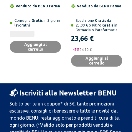
Venduto da
BENU Farma
Venduto da
BENU Farma
Consegna
Gratis
in 3 giorni
Spedizione
Gratis
da
lavorativi
23,99 € o Ritiro
Gratis
in
Farmacia o Parafarmacia
23,66 €
Aggiungi al
carrello
-
5
%
24,90 €
Aggiungi al
carrello
📬 Iscriviti alla Newsletter BENU
Subito per te un coupon* di 5€, tante promozioni
esclusive, consigli di benessere e tutte le novità dal
mondo BENU: resta aggiornato e prenditi cura di te,
ogni giorno. (*Valido solo per prodotti venduti e