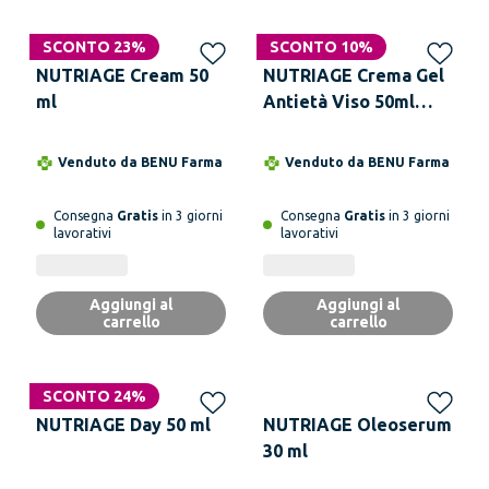
SCONTO 23%
SCONTO 10%
NUTRIAGE Cream 50
NUTRIAGE Crema Gel
ml
Antietà Viso 50ml
Nutriente Idratante
per Pelle Matura
Venduto da
BENU Farma
Venduto da
BENU Farma
Consegna
Gratis
in 3 giorni
Consegna
Gratis
in 3 giorni
lavorativi
lavorativi
Aggiungi al
Aggiungi al
carrello
carrello
SCONTO 24%
NUTRIAGE Day 50 ml
NUTRIAGE Oleoserum
30 ml