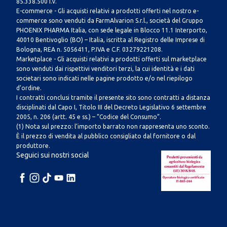
85.338.500 i.v.
E-commerce - Gli acquisti relativi a prodotti offerti nel nostro e-
commerce sono venduti da FarmAlvarion S.r.l., società del Gruppo
PHOENIX PHARMA Italia, con sede legale in Blocco 11.1 Interporto,
40010 Bentivoglio (BO) – Italia, iscritta al Registro delle Imprese di
Bologna, REA n. 5056411, P.IVA e C.F. 03279221208.
Marketplace - Gli acquisti relativi a prodotti offerti sul marketplace
sono venduti dai rispettivi venditori terzi, la cui identità e i dati
societari sono indicati nelle pagine prodotto e/o nel riepilogo
d’ordine.
I contratti conclusi tramite il presente sito sono contratti a distanza
disciplinati dal Capo I, Titolo III del Decreto Legislativo 6 settembre
2005, n. 206 (artt. 45 e ss.) – “Codice del Consumo”.
(1) Nota sul prezzo: l’importo barrato non rappresenta uno sconto.
È il prezzo di vendita al pubblico consigliato dal fornitore o dal
produttore.
Seguici sui nostri social