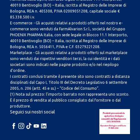
40010 Bentivoglio (BO) – Italia, iscritta al Registro delle Imprese di
Bologna, REA n. 405308, P.IVA 02009051208, capitale sociale €
85.338.500 i.v.
E-commerce - Gli acquisti relativi a prodotti offerti nel nostro e-
commerce sono venduti da FarmAlvarion S.r.l., società del Gruppo
PHOENIX PHARMA Italia, con sede legale in Blocco 11.1 Interporto,
40010 Bentivoglio (BO) – Italia, iscritta al Registro delle Imprese di
Bologna, REA n. 5056411, P.IVA e C.F. 03279221208.
Marketplace - Gli acquisti relativi a prodotti offerti sul marketplace
sono venduti dai rispettivi venditori terzi, la cui identità e i dati
societari sono indicati nelle pagine prodotto e/o nel riepilogo
d’ordine.
I contratti conclusi tramite il presente sito sono contratti a distanza
disciplinati dal Capo I, Titolo III del Decreto Legislativo 6 settembre
2005, n. 206 (artt. 45 e ss.) – “Codice del Consumo”.
(1) Nota sul prezzo: l’importo barrato non rappresenta uno sconto.
È il prezzo di vendita al pubblico consigliato dal fornitore o dal
produttore.
Seguici sui nostri social