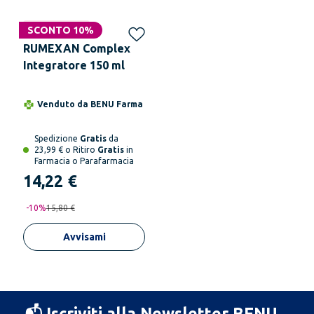
Non disponibile
SCONTO 10%
RUMEXAN Complex
Integratore 150 ml
Venduto da
BENU Farma
Spedizione
Gratis
da
23,99 € o Ritiro
Gratis
in
Farmacia o Parafarmacia
14,22 €
-
10
%
15,80 €
Avvisami
📬 Iscriviti alla Newsletter BENU