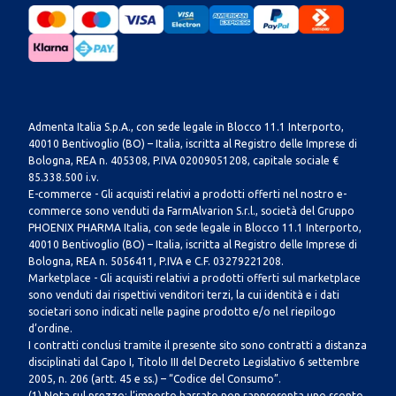
Admenta Italia S.p.A., con sede legale in Blocco 11.1 Interporto,
40010 Bentivoglio (BO) – Italia, iscritta al Registro delle Imprese di
Bologna, REA n. 405308, P.IVA 02009051208, capitale sociale €
85.338.500 i.v.
E-commerce - Gli acquisti relativi a prodotti offerti nel nostro e-
commerce sono venduti da FarmAlvarion S.r.l., società del Gruppo
PHOENIX PHARMA Italia, con sede legale in Blocco 11.1 Interporto,
40010 Bentivoglio (BO) – Italia, iscritta al Registro delle Imprese di
Bologna, REA n. 5056411, P.IVA e C.F. 03279221208.
Marketplace - Gli acquisti relativi a prodotti offerti sul marketplace
sono venduti dai rispettivi venditori terzi, la cui identità e i dati
societari sono indicati nelle pagine prodotto e/o nel riepilogo
d’ordine.
I contratti conclusi tramite il presente sito sono contratti a distanza
disciplinati dal Capo I, Titolo III del Decreto Legislativo 6 settembre
2005, n. 206 (artt. 45 e ss.) – “Codice del Consumo”.
(1) Nota sul prezzo: l’importo barrato non rappresenta uno sconto.