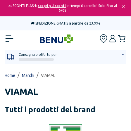
🚤 SCONTI FLASH:
scopri gli sconti
e riempi il carrello! Solo fino al
6/08
🚚
SPEDIZIONE GRATIS a partire da 23,99€
Consegna e offerte per
/
/
Home
Marchi
VIAMAL
VIAMAL
Tutti i prodotti del brand