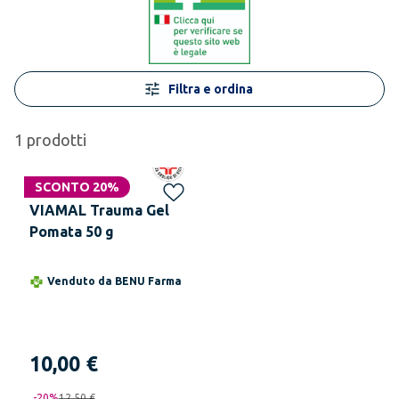
Filtra e ordina
1
prodotti
SCONTO 20%
VIAMAL Trauma Gel
Pomata 50 g
Venduto da
BENU Farma
10,00 €
-
20
%
12,50 €