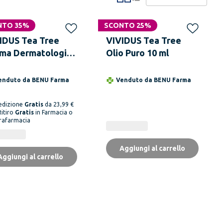
NTO 35%
SCONTO 25%
IDUS Tea Tree
VIVIDUS Tea Tree
ma Dermatologica
Olio Puro 10 ml
 ml
enduto da
BENU Farma
Venduto da
BENU Farma
edizione
Gratis
da 23,99 €
Ritiro
Gratis
in Farmacia o
rafarmacia
Aggiungi al carrello
Aggiungi al carrello