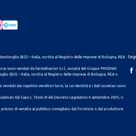
Segu
entivoglio (BO) – Italia, iscritta al Registro delle Imprese di Bologna, REA
merce sono venduti da FarmAlvarion S.r.l., società del Gruppo PHOENIX
lio (BO) – Italia, iscritta al Registro delle Imprese di Bologna, REA n.
venduti dai rispettivi venditori terzi, la cui identità e i dati societari sono
ciplinati dal Capo I, Titolo III del Decreto Legislativo 6 settembre 2005, n.
 prezzo di vendita al pubblico consigliato dal fornitore o dal produttore.