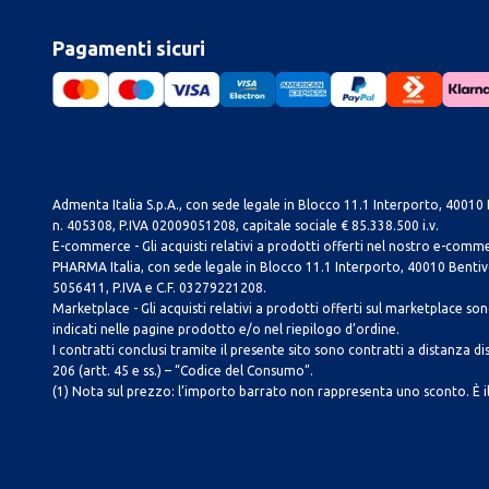
Pagamenti sicuri
Admenta Italia S.p.A., con sede legale in Blocco 11.1 Interporto, 40010 B
n. 405308, P.IVA 02009051208, capitale sociale € 85.338.500 i.v.
E-commerce - Gli acquisti relativi a prodotti offerti nel nostro e-com
PHARMA Italia, con sede legale in Blocco 11.1 Interporto, 40010 Bentivog
5056411, P.IVA e C.F. 03279221208.
Marketplace - Gli acquisti relativi a prodotti offerti sul marketplace sono 
indicati nelle pagine prodotto e/o nel riepilogo d’ordine.
I contratti conclusi tramite il presente sito sono contratti a distanza dis
206 (artt. 45 e ss.) – “Codice del Consumo”.
(1) Nota sul prezzo: l’importo barrato non rappresenta uno sconto. È il