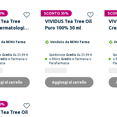
0%
SCONTO 35%
SCO
 Tea Tree
VIVIDUS Tea Tree Oil
VIV
ermatologica
Puro 100% 30 ml
Cre
100
o da
BENU Farma
Venduto da
BENU Farma
V
ne
Gratis
da 23,99 €
Spedizione
Gratis
da 23,99 €
Sp
ratis
in Farmacia o
o Ritiro
Gratis
in Farmacia o
o 
acia
Parafarmacia
Pa
gi al carrello
Aggiungi al carrello
0%
bile
Tea Tree Oil