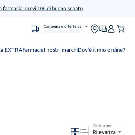
n farmacia: ricevi 10€ di buono sconto
Consegna e offerte per
ta EXTRA
Farmacie
I nostri marchi
Dov'è il mio ordine?
Ordina per
Rilevanza