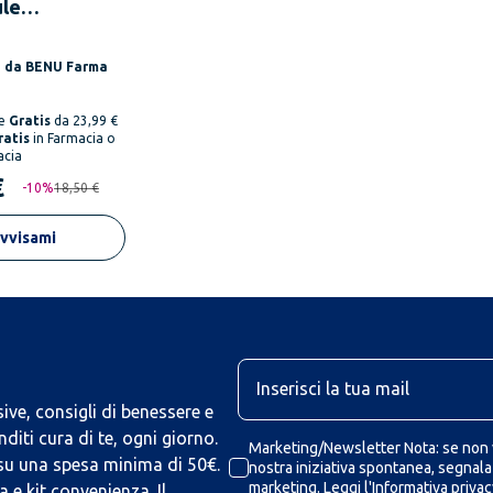
ule
ore
re per Vie
o da
BENU Farma
orie
ne
Gratis
da 23,99 €
ratis
in Farmacia o
acia
€
-
10
%
18,50 €
vvisami
U
ive, consigli di benessere e
iti cura di te, ogni giorno.
Marketing/Newsletter Nota: se non v
 su una spesa minima di 50€.
nostra iniziativa spontanea, segnalaz
marketing.
Leggi l'Informativa privac
 e kit convenienza. Il