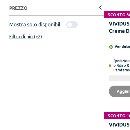
PREZZO
SCONTO 3
VIVIDUS
Mostra solo disponibili
Crema D
Filtra di più (+2)
50 ml
Vendut
Spedizio
o Ritiro
G
Parafarm
Aggiun
SCONTO 1
Non disponi
VIVIDUS 