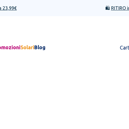
a 23,99€
🛍️
RITIRO i
omozioni
Solari
Blog
Car