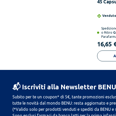
45 Caps
Integrat
Alimenta
Vendut
Respirat
Spedizio
o Ritiro
G
Parafarm
16,65 
A
📬 Iscriviti alla Newsletter BEN
Subito per te un coupon* di 5€, tante promozioni esclus
tutte le novità dal mondo BENU: resta aggiornato e prend
(*Valido solo per prodotti venduti e spediti da BENU e
Sono esclusi farmaci da banco latti per la prima infanzia