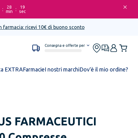
28
19
:
:
min
sec
n farmacia: ricevi 10€ di buono sconto
Consegna e offerte per
ta EXTRA
Farmacie
I nostri marchi
Dov'è il mio ordine?
US FARMACEUTICI
0 Compresse