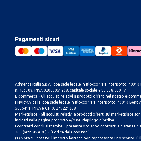
Pagamenti sicuri
Admenta Italia S.p.A., con sede legale in Blocco 11.1 Interporto, 40010 B
n. 405308, P.IVA 02009051208, capitale sociale € 85.338.500 i.v.
E-commerce - Gli acquisti relativi a prodotti offerti nel nostro e-com
PHARMA Italia, con sede legale in Blocco 11.1 Interporto, 40010 Bentivog
5056411, P.IVA e C.F. 03279221208.
Marketplace - Gli acquisti relativi a prodotti offerti sul marketplace sono 
indicati nelle pagine prodotto e/o nel riepilogo d’ordine.
I contratti conclusi tramite il presente sito sono contratti a distanza dis
206 (artt. 45 e ss.) – “Codice del Consumo”.
(1) Nota sul prezzo: l’importo barrato non rappresenta uno sconto. È il