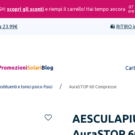
07
SH:
scopri gli sconti
e riempi il carrello! Hai tempo ancora
ore
a 23,99€
🛍️
RITIRO i
Promozioni
Solari
Blog
Car
/
ostituenti e tonici psico-fisici
AuraSTOP 60 Compresse
AESCULAPI
AuraSTOP 6