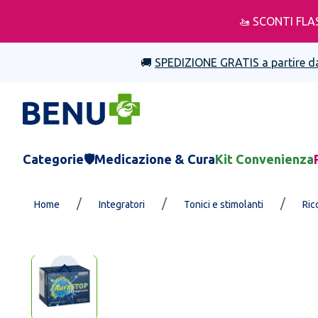
🚤 SCONTI FLA
🚚
SPEDIZIONE GRATIS a partire d
Categorie
🛡️Medicazione & Cura
Kit Convenienza
/
/
/
Home
Integratori
Tonici e stimolanti
Ric