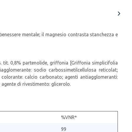
o e benessere mentale; il magnesio contrasta stanchezza e
 tit. 0,8% partenolide, griffonia [Griffonia simplicifolia
tiagglomerante: sodio carbossimetilcellulosa reticolat;
o; colorante: calcio carbonato; agenti antiagglomeranti:
 agente di rivestimento: glicerolo.
%VNR*
99