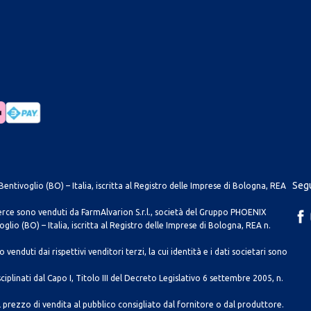
Segu
entivoglio (BO) – Italia, iscritta al Registro delle Imprese di Bologna, REA
merce sono venduti da FarmAlvarion S.r.l., società del Gruppo PHOENIX
lio (BO) – Italia, iscritta al Registro delle Imprese di Bologna, REA n.
venduti dai rispettivi venditori terzi, la cui identità e i dati societari sono
ciplinati dal Capo I, Titolo III del Decreto Legislativo 6 settembre 2005, n.
 prezzo di vendita al pubblico consigliato dal fornitore o dal produttore.