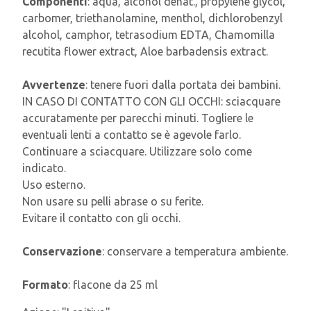
Componenti
: aqua, alcohol denat., propylene glycol,
carbomer, triethanolamine, menthol, dichlorobenzyl
alcohol, camphor, tetrasodium EDTA, Chamomilla
recutita flower extract, Aloe barbadensis extract.
Avvertenze
: tenere fuori dalla portata dei bambini.
IN CASO DI CONTATTO CON GLI OCCHI: sciacquare
accuratamente per parecchi minuti. Togliere le
eventuali lenti a contatto se è agevole farlo.
Continuare a sciacquare. Utilizzare solo come
indicato.
Uso esterno.
Non usare su pelli abrase o su ferite.
Evitare il contatto con gli occhi.
Conservazione
: conservare a temperatura ambiente.
Formato
: flacone da 25 ml