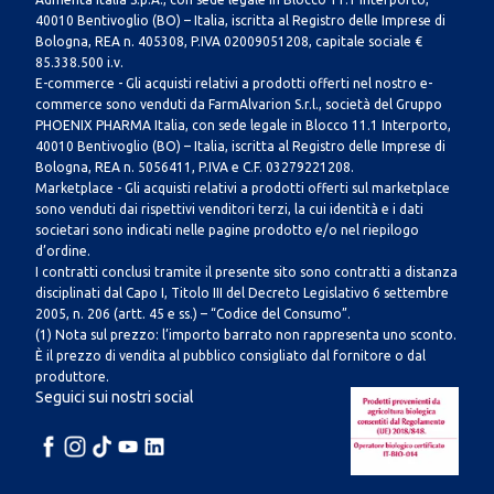
40010 Bentivoglio (BO) – Italia, iscritta al Registro delle Imprese di
Bologna, REA n. 405308, P.IVA 02009051208, capitale sociale €
85.338.500 i.v.
E-commerce - Gli acquisti relativi a prodotti offerti nel nostro e-
commerce sono venduti da FarmAlvarion S.r.l., società del Gruppo
PHOENIX PHARMA Italia, con sede legale in Blocco 11.1 Interporto,
40010 Bentivoglio (BO) – Italia, iscritta al Registro delle Imprese di
Bologna, REA n. 5056411, P.IVA e C.F. 03279221208.
Marketplace - Gli acquisti relativi a prodotti offerti sul marketplace
sono venduti dai rispettivi venditori terzi, la cui identità e i dati
societari sono indicati nelle pagine prodotto e/o nel riepilogo
d’ordine.
I contratti conclusi tramite il presente sito sono contratti a distanza
disciplinati dal Capo I, Titolo III del Decreto Legislativo 6 settembre
2005, n. 206 (artt. 45 e ss.) – “Codice del Consumo”.
(1) Nota sul prezzo: l’importo barrato non rappresenta uno sconto.
È il prezzo di vendita al pubblico consigliato dal fornitore o dal
produttore.
Seguici sui nostri social