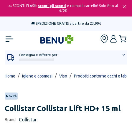
🚤 SCONTI FLASH:
scopri gli sconti
e riempi il carrello! Solo fino al
6/08
🚚
SPEDIZIONE GRATIS a partire da 23,99€
Consegna e offerte per
/
/
/
Home
Igiene e cosmesi
Viso
Prodotti contorno occhi e labbr
Novità
Collistar
Collistar Lift HD+ 15 ml
Collistar
Brand: