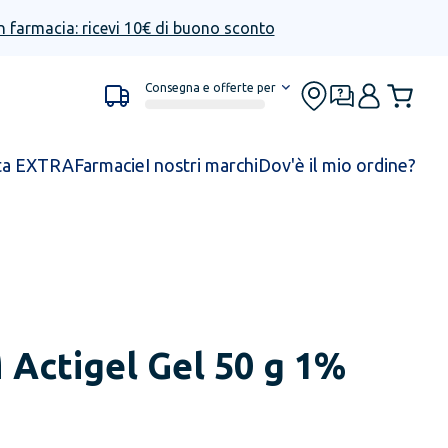
n farmacia: ricevi 10€ di buono sconto
Consegna e offerte per
ta EXTRA
Farmacie
I nostri marchi
Dov'è il mio ordine?
M
Actigel Gel 50 g 1%