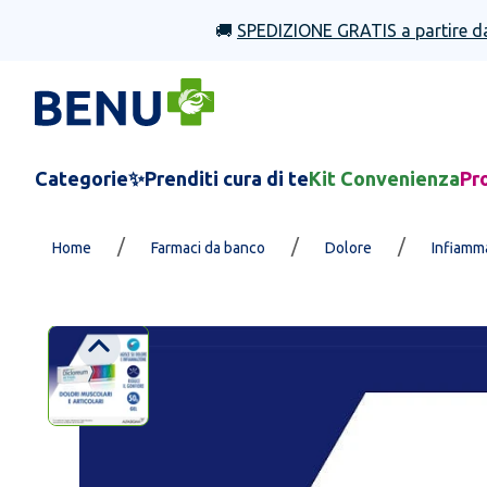
🚚
SPEDIZIONE GRATIS a partire d
Categorie
✨Prenditi cura di te
Kit Convenienza
Pr
/
/
/
Home
Farmaci da banco
Dolore
Infiamma