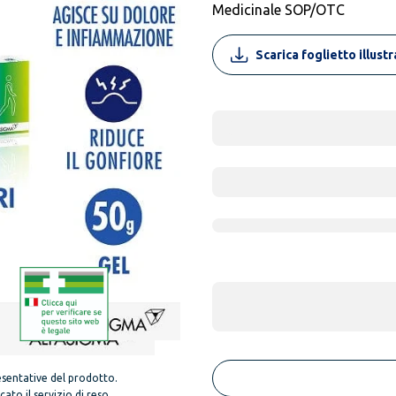
Medicinale SOP/OTC
Scarica foglietto illust
sentative del prodotto.
to il servizio di reso