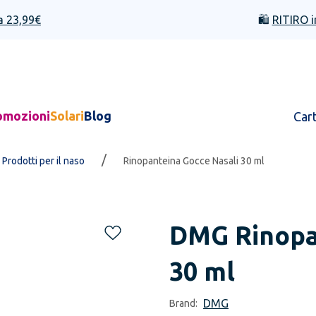
a 23,99€
🛍️
RITIRO i
omozioni
Solari
Blog
Car
/
Prodotti per il naso
Rinopanteina Gocce Nasali 30 ml
DMG
Rinopa
30 ml
DMG
Brand: