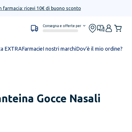
n farmacia: ricevi 10€ di buono sconto
Consegna e offerte per
ta EXTRA
Farmacie
I nostri marchi
Dov'è il mio ordine?
nteina Gocce Nasali