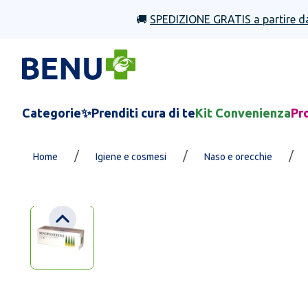
🚚
SPEDIZIONE GRATIS a partire d
Categorie
✨Prenditi cura di te
Kit Convenienza
Pr
/
/
/
Home
Igiene e cosmesi
Naso e orecchie