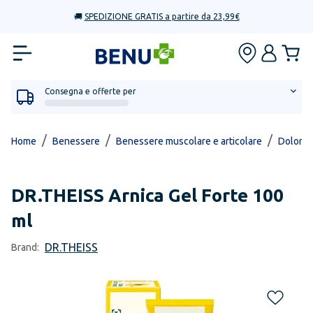
🚚
SPEDIZIONE GRATIS a partire da 23,99€
Consegna e offerte per
/
/
/
Home
Benessere
Benessere muscolare e articolare
Dolori a
DR.THEISS
Arnica Gel Forte 100
ml
DR.THEISS
Brand: