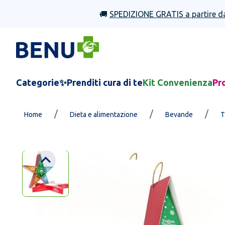
🚚
SPEDIZIONE GRATIS a partire d
Categorie
✨Prenditi cura di te
Kit Convenienza
Pr
/
/
/
Home
Dieta e alimentazione
Bevande
T