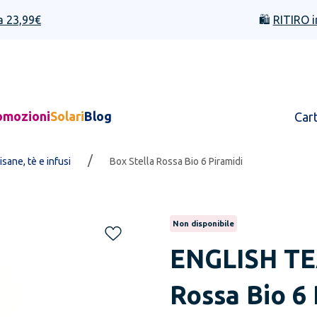
a 23,99€
🛍️
RITIRO i
omozioni
Solari
Blog
Car
/
isane, tè e infusi
Box Stella Rossa Bio 6 Piramidi
Non disponibile
ENGLISH T
Rossa Bio 6 