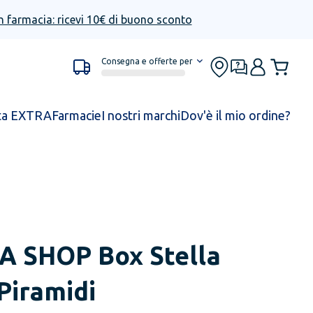
n farmacia: ricevi 10€ di buono sconto
Consegna e offerte per
ta EXTRA
Farmacie
I nostri marchi
Dov'è il mio ordine?
EA SHOP
Box Stella
Piramidi