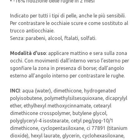
• -16% riduzione delle rughe in 2 mesi
Indicato per tutti i tipi di pelle, anche le più sensibili.
Per contrastare le occhiaie scure e come sostituto al
trucco antiocchiaie.
Senza: parabeni, alcool, ftalati, solfati.
Modalità d'uso
: applicare mattino e sera sulla zona
occhi. Con movimenti dall’interno verso l’esterno per
sgonfiare la zona in presenza di borse; dall’angolo
esterno all’angolo interno per contrastare le rughe.
INCI
: aqua (water), dimethicone, hydrogenated
polyisobutene, polymethylsilsesquioxane, dicaprylyl
ether, ethylhexyl methoxycinnamate, cetearyl
dimethicone crosspolymer, butylene glycol,
polyglyceryl-4 isostearate, cetyl peg/ppg-10/1
dimethicone, cyclopentasiloxane, ci 77891 (titanium
dioxide), hexyl laurate, glycerin, cyclohexasiloxane,