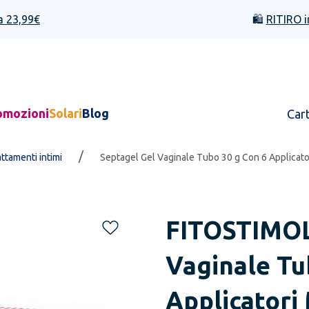
a 23,99€
🛍️
RITIRO i
omozioni
Solari
Blog
Car
/
ttamenti intimi
Septagel Gel Vaginale Tubo 30 g Con 6 Applicat
FITOSTIMO
Vaginale Tu
Applicator