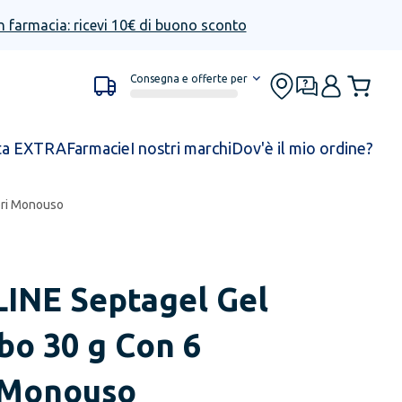
n farmacia: ricevi 10€ di buono sconto
Consegna e offerte per
ta EXTRA
Farmacie
I nostri marchi
Dov'è il mio ordine?
ori Monouso
LINE
Septagel Gel
bo 30 g Con 6
i Monouso