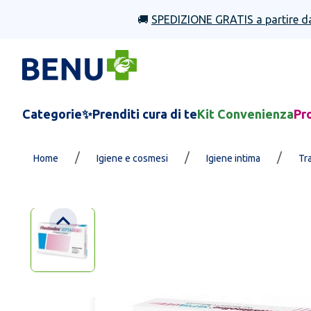
🚚
SPEDIZIONE GRATIS a partire d
Categorie
✨Prenditi cura di te
Kit Convenienza
Pr
/
/
/
Home
Igiene e cosmesi
Igiene intima
Tra