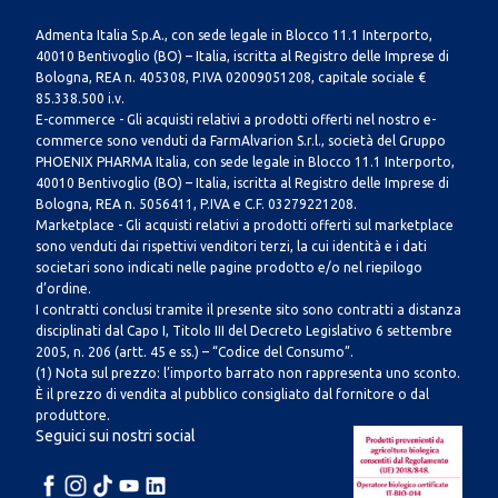
Admenta Italia S.p.A., con sede legale in Blocco 11.1 Interporto,
40010 Bentivoglio (BO) – Italia, iscritta al Registro delle Imprese di
Bologna, REA n. 405308, P.IVA 02009051208, capitale sociale €
85.338.500 i.v.
E-commerce - Gli acquisti relativi a prodotti offerti nel nostro e-
commerce sono venduti da FarmAlvarion S.r.l., società del Gruppo
PHOENIX PHARMA Italia, con sede legale in Blocco 11.1 Interporto,
40010 Bentivoglio (BO) – Italia, iscritta al Registro delle Imprese di
Bologna, REA n. 5056411, P.IVA e C.F. 03279221208.
Marketplace - Gli acquisti relativi a prodotti offerti sul marketplace
sono venduti dai rispettivi venditori terzi, la cui identità e i dati
societari sono indicati nelle pagine prodotto e/o nel riepilogo
d’ordine.
I contratti conclusi tramite il presente sito sono contratti a distanza
disciplinati dal Capo I, Titolo III del Decreto Legislativo 6 settembre
2005, n. 206 (artt. 45 e ss.) – “Codice del Consumo”.
(1) Nota sul prezzo: l’importo barrato non rappresenta uno sconto.
È il prezzo di vendita al pubblico consigliato dal fornitore o dal
produttore.
Seguici sui nostri social