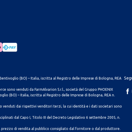
Segu
entivoglio (BO) – Italia, iscritta al Registro delle Imprese di Bologna, REA
merce sono venduti da FarmAlvarion S.r.l., società del Gruppo PHOENIX
lio (BO) – Italia, iscritta al Registro delle Imprese di Bologna, REA n.
venduti dai rispettivi venditori terzi, la cui identità e i dati societari sono
ciplinati dal Capo I, Titolo III del Decreto Legislativo 6 settembre 2005, n.
 prezzo di vendita al pubblico consigliato dal fornitore o dal produttore.