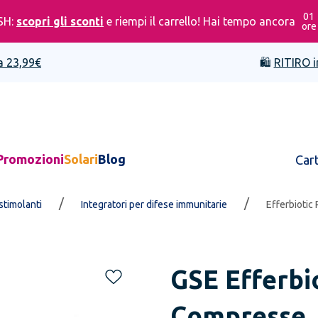
01
SH:
scopri gli sconti
e riempi il carrello! Hai tempo ancora
ore
a 23,99€
🛍️
RITIRO i
Promozioni
Solari
Blog
Car
/
/
stimolanti
Integratori per difese immunitarie
Efferbiotic
GSE
Efferbi
Compresse