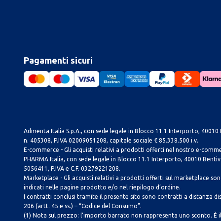
Pagamenti sicuri
Admenta Italia S.p.A., con sede legale in Blocco 11.1 Interporto, 40010 B
n. 405308, P.IVA 02009051208, capitale sociale € 85.338.500 i.v.
E-commerce - Gli acquisti relativi a prodotti offerti nel nostro e-com
PHARMA Italia, con sede legale in Blocco 11.1 Interporto, 40010 Bentivog
5056411, P.IVA e C.F. 03279221208.
Marketplace - Gli acquisti relativi a prodotti offerti sul marketplace sono 
indicati nelle pagine prodotto e/o nel riepilogo d’ordine.
I contratti conclusi tramite il presente sito sono contratti a distanza dis
206 (artt. 45 e ss.) – “Codice del Consumo”.
(1) Nota sul prezzo: l’importo barrato non rappresenta uno sconto. È il