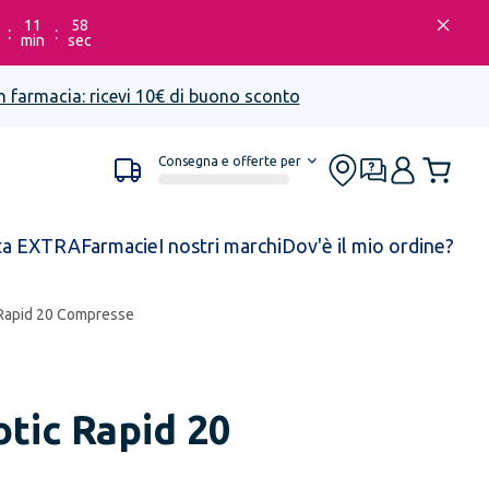
11
58
:
:
min
sec
n farmacia: ricevi 10€ di buono sconto
Consegna e offerte per
ta EXTRA
Farmacie
I nostri marchi
Dov'è il mio ordine?
 Rapid 20 Compresse
otic Rapid 20