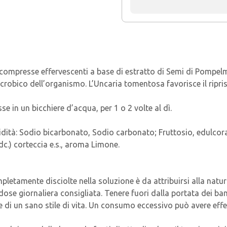
compresse effervescenti a base di estratto di Semi di Pompel
robico dell’organismo. L’Uncaria tomentosa favorisce il riprist
se in un bicchiere d’acqua, per 1 o 2 volte al dì.
 acidità: Sodio bicarbonato, Sodio carbonato; Fruttosio, edulco
 dc.) corteccia e.s., aroma Limone.
mpletamente disciolte nella soluzione è da attribuirsi alla natur
ose giornaliera consigliata. Tenere fuori dalla portata dei bamb
 e di un sano stile di vita. Un consumo eccessivo può avere effet