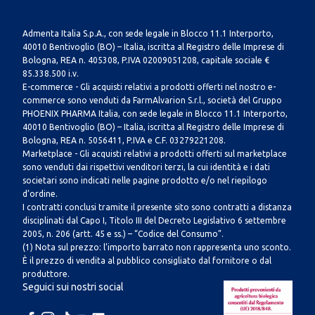
Admenta Italia S.p.A., con sede legale in Blocco 11.1 Interporto,
40010 Bentivoglio (BO) – Italia, iscritta al Registro delle Imprese di
Bologna, REA n. 405308, P.IVA 02009051208, capitale sociale €
85.338.500 i.v.
E-commerce - Gli acquisti relativi a prodotti offerti nel nostro e-
commerce sono venduti da FarmAlvarion S.r.l., società del Gruppo
PHOENIX PHARMA Italia, con sede legale in Blocco 11.1 Interporto,
40010 Bentivoglio (BO) – Italia, iscritta al Registro delle Imprese di
Bologna, REA n. 5056411, P.IVA e C.F. 03279221208.
Marketplace - Gli acquisti relativi a prodotti offerti sul marketplace
sono venduti dai rispettivi venditori terzi, la cui identità e i dati
societari sono indicati nelle pagine prodotto e/o nel riepilogo
d’ordine.
I contratti conclusi tramite il presente sito sono contratti a distanza
disciplinati dal Capo I, Titolo III del Decreto Legislativo 6 settembre
2005, n. 206 (artt. 45 e ss.) – “Codice del Consumo”.
(1) Nota sul prezzo: l’importo barrato non rappresenta uno sconto.
È il prezzo di vendita al pubblico consigliato dal fornitore o dal
produttore.
Seguici sui nostri social