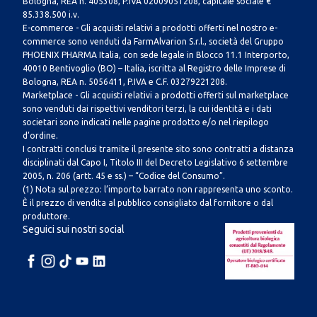
Bologna, REA n. 405308, P.IVA 02009051208, capitale sociale €
85.338.500 i.v.
E-commerce - Gli acquisti relativi a prodotti offerti nel nostro e-
commerce sono venduti da FarmAlvarion S.r.l., società del Gruppo
PHOENIX PHARMA Italia, con sede legale in Blocco 11.1 Interporto,
40010 Bentivoglio (BO) – Italia, iscritta al Registro delle Imprese di
Bologna, REA n. 5056411, P.IVA e C.F. 03279221208.
Marketplace - Gli acquisti relativi a prodotti offerti sul marketplace
sono venduti dai rispettivi venditori terzi, la cui identità e i dati
societari sono indicati nelle pagine prodotto e/o nel riepilogo
d’ordine.
I contratti conclusi tramite il presente sito sono contratti a distanza
disciplinati dal Capo I, Titolo III del Decreto Legislativo 6 settembre
2005, n. 206 (artt. 45 e ss.) – “Codice del Consumo”.
(1) Nota sul prezzo: l’importo barrato non rappresenta uno sconto.
È il prezzo di vendita al pubblico consigliato dal fornitore o dal
produttore.
Seguici sui nostri social