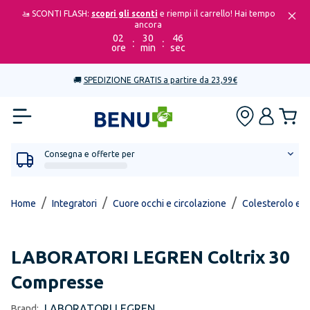
🚤 SCONTI FLASH:
scopri gli sconti
e riempi il carrello! Hai tempo
ancora
02
30
46
:
:
ore
min
sec
🚚
SPEDIZIONE GRATIS a partire da 23,99€
Consegna e offerte per
/
/
/
Home
Integratori
Cuore occhi e circolazione
Colesterolo e tr
LABORATORI LEGREN
Coltrix 30
Compresse
LABORATORI LEGREN
Brand: