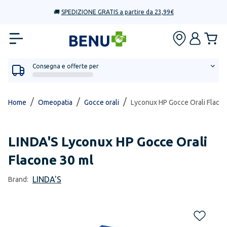
🚚
SPEDIZIONE GRATIS a partire da 23,99€
Consegna e offerte per
/
/
/
Home
Omeopatia
Gocce orali
Lyconux HP Gocce Orali Flaco
LINDA'S
Lyconux HP Gocce Orali
Flacone 30 ml
LINDA'S
Brand: