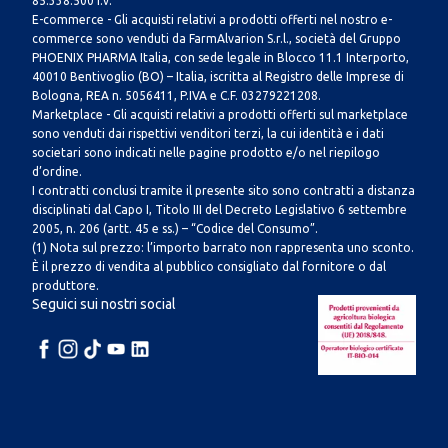
85.338.500 i.v.
E-commerce - Gli acquisti relativi a prodotti offerti nel nostro e-
commerce sono venduti da FarmAlvarion S.r.l., società del Gruppo
PHOENIX PHARMA Italia, con sede legale in Blocco 11.1 Interporto,
40010 Bentivoglio (BO) – Italia, iscritta al Registro delle Imprese di
Bologna, REA n. 5056411, P.IVA e C.F. 03279221208.
Marketplace - Gli acquisti relativi a prodotti offerti sul marketplace
sono venduti dai rispettivi venditori terzi, la cui identità e i dati
societari sono indicati nelle pagine prodotto e/o nel riepilogo
d’ordine.
I contratti conclusi tramite il presente sito sono contratti a distanza
disciplinati dal Capo I, Titolo III del Decreto Legislativo 6 settembre
2005, n. 206 (artt. 45 e ss.) – “Codice del Consumo”.
(1) Nota sul prezzo: l’importo barrato non rappresenta uno sconto.
È il prezzo di vendita al pubblico consigliato dal fornitore o dal
produttore.
Seguici sui nostri social