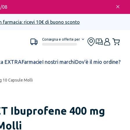
6/08
n farmacia: ricevi 10€ di buono sconto
Consegna e offerte per
ta EXTRA
Farmacie
I nostri marchi
Dov'è il mio ordine?
g 10 Capsule Molli
CT
Ibuprofene 400 mg
Molli