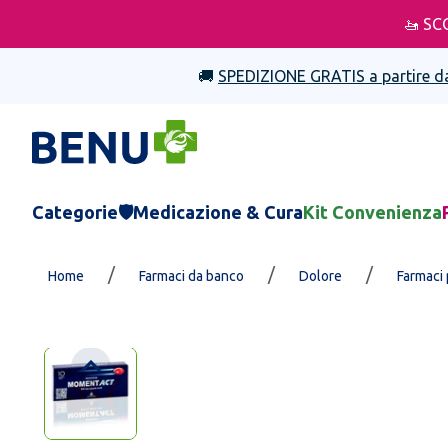
🚤 SC
🚚
SPEDIZIONE GRATIS a partire d
Categorie
🛡️Medicazione & Cura
Kit Convenienza
/
/
/
Home
Farmaci da banco
Dolore
Farmaci 