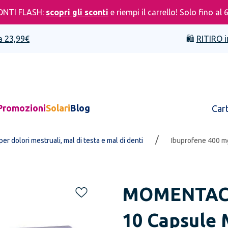
ONTI FLASH:
scopri gli sconti
e riempi il carrello! Solo fino al 
a 23,99€
🛍️
RITIRO i
Promozioni
Solari
Blog
Car
/
per dolori mestruali, mal di testa e mal di denti
Ibuprofene 400 m
MOMENTA
10 Capsule 