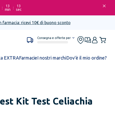
13
13
:
:
min
sec
n farmacia: ricevi 10€ di buono sconto
Consegna e offerte per
ta EXTRA
Farmacie
I nostri marchi
Dov'è il mio ordine?
st Kit Test Celiachia