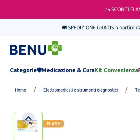
🚤 SCONTI FLA
🚚
SPEDIZIONE GRATIS a partire d
Categorie
🛡️Medicazione & Cura
Kit Convenienza
/
/
Home
Elettromedicali e strumenti diagnostici
Te
FLASH