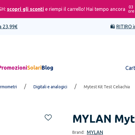
03
SH:
scopri gli sconti
e riempi il carrello! Hai tempo ancora
ore
a 23,99€
🛍️
RITIRO i
Promozioni
Solari
Blog
Car
/
/
rmometri
Digitali e analogici
Mytest Kit Test Celiachia
MYLAN
Myte
MYLAN
Brand: