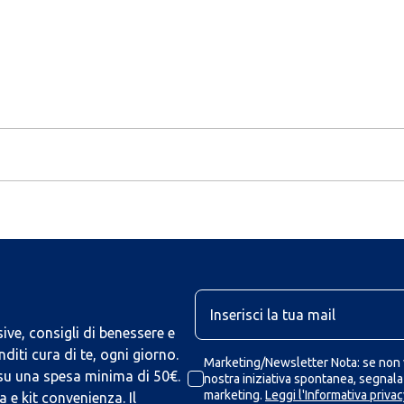
U
ive, consigli di benessere e
iti cura di te, ogni giorno.
Marketing/Newsletter Nota: se non v
 su una spesa minima di 50€.
nostra iniziativa spontanea, segnalaz
marketing.
Leggi l'Informativa privac
 e kit convenienza. Il