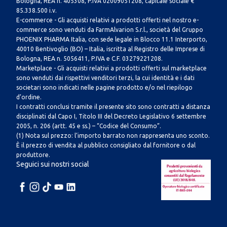
Bologna, REA n. 405308, P.IVA 02009051208, capitale sociale €
85.338.500 i.v.
E-commerce - Gli acquisti relativi a prodotti offerti nel nostro e-
commerce sono venduti da FarmAlvarion S.r.l., società del Gruppo
PHOENIX PHARMA Italia, con sede legale in Blocco 11.1 Interporto,
40010 Bentivoglio (BO) – Italia, iscritta al Registro delle Imprese di
Bologna, REA n. 5056411, P.IVA e C.F. 03279221208.
Marketplace - Gli acquisti relativi a prodotti offerti sul marketplace
sono venduti dai rispettivi venditori terzi, la cui identità e i dati
societari sono indicati nelle pagine prodotto e/o nel riepilogo
d’ordine.
I contratti conclusi tramite il presente sito sono contratti a distanza
disciplinati dal Capo I, Titolo III del Decreto Legislativo 6 settembre
2005, n. 206 (artt. 45 e ss.) – “Codice del Consumo”.
(1) Nota sul prezzo: l’importo barrato non rappresenta uno sconto.
È il prezzo di vendita al pubblico consigliato dal fornitore o dal
produttore.
Seguici sui nostri social