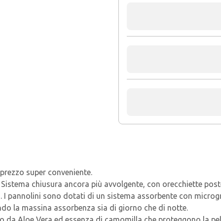
 prezzo super conveniente.
istema chiusura ancora più avvolgente, con orecchiette posteri
. I pannolini sono dotati di un sistema assorbente con microgr
ndo la massina assorbenza sia di giorno che di notte.
ito da Aloe Vera ed essenza di camomilla che proteggono la pell