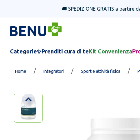
🚚
SPEDIZIONE GRATIS a partire d
Categorie
✨Prenditi cura di te
Kit Convenienza
Pr
/
/
/
Home
Integratori
Sport e attività fisica
P