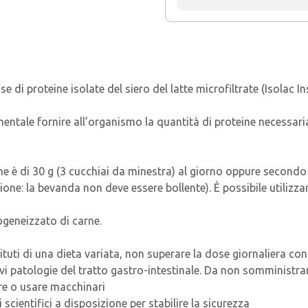
ase di proteine isolate del siero del latte microfiltrate (Isolac
amentale fornire all’organismo la quantità di proteine necessar
ne è di 30 g (3 cucchiai da minestra) al giorno oppure secondo 
ione: la bevanda non deve essere bollente). È possibile utilizza
mogeneizzato di carne.
tituti di una dieta variata, non superare la dose giornaliera co
vi patologie del tratto gastro-intestinale. Da non somministrare 
are o usare macchinari
scientifici a disposizione per stabilire la sicurezza