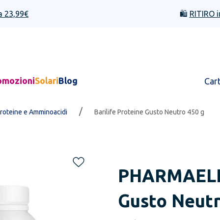
a 23,99€
🛍️
RITIRO i
omozioni
Solari
Blog
Car
/
roteine e Amminoacidi
Barilife Proteine Gusto Neutro 450 g
PHARMAEL
Gusto Neutr