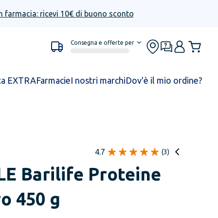
n farmacia: ricevi 10€ di buono sconto
Consegna e offerte per
ta EXTRA
Farmacie
I nostri marchi
Dov'è il mio ordine?
4.7
(
3
)
LE
Barilife Proteine
o 450 g