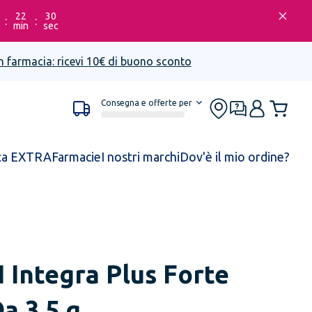
22
30
:
:
min
sec
n farmacia: ricevi 10€ di buono sconto
Consegna e offerte per
ta EXTRA
Farmacie
I nostri marchi
Dov'è il mio ordine?
N
Integra Plus Forte
a 3,5 g