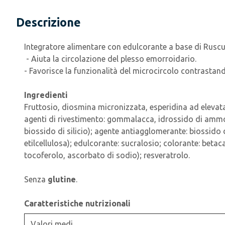
Descrizione
Integratore alimentare con edulcorante a base di Ruscu
- Aiuta la circolazione del plesso emorroidario.
- Favorisce la funzionalità del microcircolo contrastan
Ingredienti
Fruttosio, diosmina micronizzata, esperidina ad elevata
agenti di rivestimento: gommalacca, idrossido di ammon
biossido di silicio); agente antiagglomerante: biossido d
etilcellulosa); edulcorante: sucralosio; colorante: bet
tocoferolo, ascorbato di sodio); resveratrolo.
Senza
glutine
.
Caratteristiche nutrizionali
Valori medi