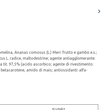
omelina, Ananas comosus (L.) Merr. frutto e gambo e.s.;
tus L. radice, maltodestrine; agente antiagglomerante:
tta tit. 97,5% (acido ascorbico; agente di rivestimento:
 betacarotene, amido di mais; antiossidanti: alfa-
%VNR*