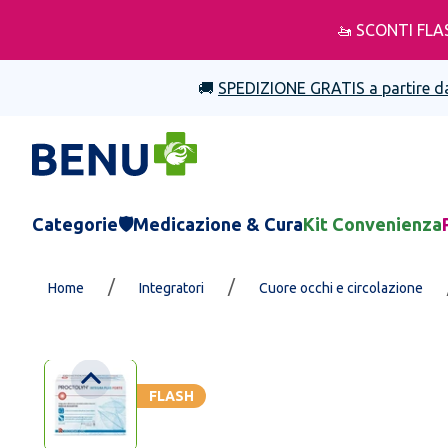
🚤 SCONTI FLA
🚚
SPEDIZIONE GRATIS a partire d
Categorie
🛡️Medicazione & Cura
Kit Convenienza
/
/
Home
Integratori
Cuore occhi e circolazione
FLASH