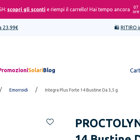
07
SH:
scopri gli sconti
e riempi il carrello! Hai tempo ancora
ore
a 23,99€
🛍️
RITIRO i
Promozioni
Solari
Blog
Car
/
/
Emorroidi
Integra Plus Forte 14 Bustine Da 3,5 g
PROCTOLY
14 Bustine D