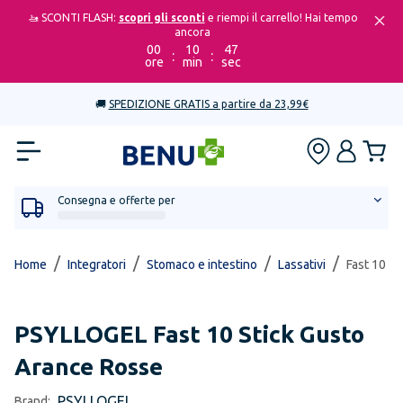
🚤 SCONTI FLASH:
scopri gli sconti
e riempi il carrello! Hai tempo
ancora
00
10
47
:
:
ore
min
sec
🚚
SPEDIZIONE GRATIS a partire da 23,99€
Consegna e offerte per
/
/
/
/
Home
Integratori
Stomaco e intestino
Lassativi
Fast 10 S
PSYLLOGEL
Fast 10 Stick Gusto
Arance Rosse
PSYLLOGEL
Brand: