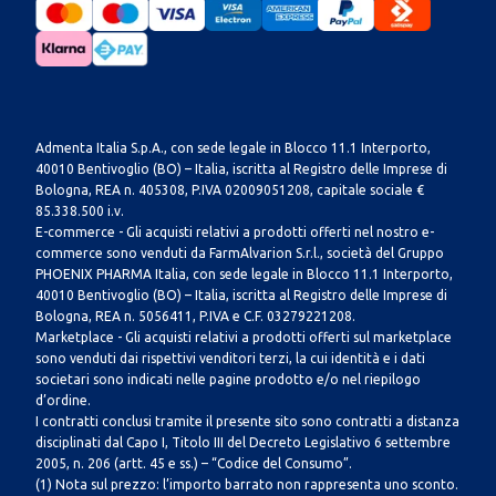
Admenta Italia S.p.A., con sede legale in Blocco 11.1 Interporto,
40010 Bentivoglio (BO) – Italia, iscritta al Registro delle Imprese di
Bologna, REA n. 405308, P.IVA 02009051208, capitale sociale €
85.338.500 i.v.
E-commerce - Gli acquisti relativi a prodotti offerti nel nostro e-
commerce sono venduti da FarmAlvarion S.r.l., società del Gruppo
PHOENIX PHARMA Italia, con sede legale in Blocco 11.1 Interporto,
40010 Bentivoglio (BO) – Italia, iscritta al Registro delle Imprese di
Bologna, REA n. 5056411, P.IVA e C.F. 03279221208.
Marketplace - Gli acquisti relativi a prodotti offerti sul marketplace
sono venduti dai rispettivi venditori terzi, la cui identità e i dati
societari sono indicati nelle pagine prodotto e/o nel riepilogo
d’ordine.
I contratti conclusi tramite il presente sito sono contratti a distanza
disciplinati dal Capo I, Titolo III del Decreto Legislativo 6 settembre
2005, n. 206 (artt. 45 e ss.) – “Codice del Consumo”.
(1) Nota sul prezzo: l’importo barrato non rappresenta uno sconto.