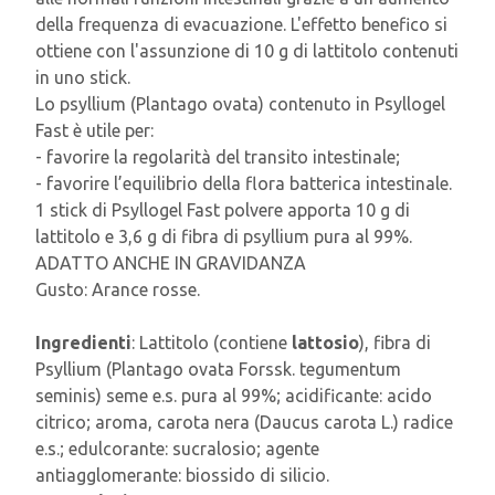
della frequenza di evacuazione. L'effetto benefico si
ottiene con l'assunzione di 10 g di lattitolo contenuti
in uno stick.
Lo psyllium (Plantago ovata) contenuto in Psyllogel
Fast è utile per:
- favorire la regolarità del transito intestinale;
- favorire l’equilibrio della flora batterica intestinale.
1 stick di Psyllogel Fast polvere apporta 10 g di
lattitolo e 3,6 g di fibra di psyllium pura al 99%.
ADATTO ANCHE IN GRAVIDANZA
Gusto: Arance rosse.
Ingredienti
: Lattitolo (contiene
lattosio
), fibra di
Psyllium (Plantago ovata Forssk. tegumentum
seminis) seme e.s. pura al 99%; acidificante: acido
citrico; aroma, carota nera (Daucus carota L.) radice
e.s.; edulcorante: sucralosio; agente
antiagglomerante: biossido di silicio.