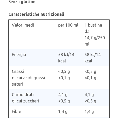
Senza
glutine
.
Caratteristiche nutrizionali
Valori medi
per 100 ml
1 bustina
da
14,7 g/250
ml
Energia
58 kJ/14
58 kJ/14
kcal
kcal
Grassi
<0,5 g
<0,5 g
di cui acidi grassi
<0,1 g
<0,1 g
saturi
Carboidrati
4,1 g
4,1 g
di cui zuccheri
<0,5 g
<0,5 g
Fibre
1,4 g
1,4 g