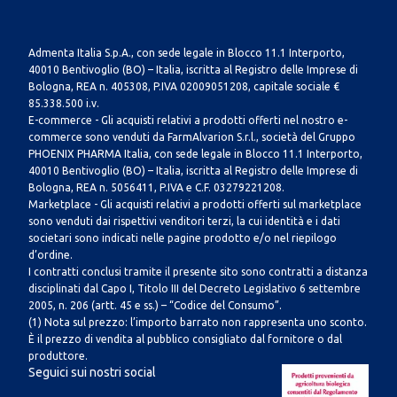
Admenta Italia S.p.A., con sede legale in Blocco 11.1 Interporto,
40010 Bentivoglio (BO) – Italia, iscritta al Registro delle Imprese di
Bologna, REA n. 405308, P.IVA 02009051208, capitale sociale €
85.338.500 i.v.
E-commerce - Gli acquisti relativi a prodotti offerti nel nostro e-
commerce sono venduti da FarmAlvarion S.r.l., società del Gruppo
PHOENIX PHARMA Italia, con sede legale in Blocco 11.1 Interporto,
40010 Bentivoglio (BO) – Italia, iscritta al Registro delle Imprese di
Bologna, REA n. 5056411, P.IVA e C.F. 03279221208.
Marketplace - Gli acquisti relativi a prodotti offerti sul marketplace
sono venduti dai rispettivi venditori terzi, la cui identità e i dati
societari sono indicati nelle pagine prodotto e/o nel riepilogo
d’ordine.
I contratti conclusi tramite il presente sito sono contratti a distanza
disciplinati dal Capo I, Titolo III del Decreto Legislativo 6 settembre
2005, n. 206 (artt. 45 e ss.) – “Codice del Consumo”.
(1) Nota sul prezzo: l’importo barrato non rappresenta uno sconto.
È il prezzo di vendita al pubblico consigliato dal fornitore o dal
produttore.
Seguici sui nostri social