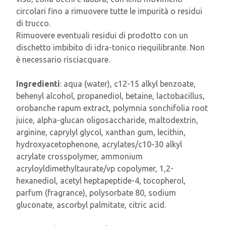
circolari fino a rimuovere tutte le impurità o residui
di trucco.
Rimuovere eventuali residui di prodotto con un
dischetto imbibito di idra-tonico riequilibrante. Non
è necessario risciacquare.
Ingredienti
: aqua (water), c12-15 alkyl benzoate,
behenyl alcohol, propanediol, betaine, lactobacillus,
orobanche rapum extract, polymnia sonchifolia root
juice, alpha-glucan oligosaccharide, maltodextrin,
arginine, caprylyl glycol, xanthan gum, lecithin,
hydroxyacetophenone, acrylates/c10-30 alkyl
acrylate crosspolymer, ammonium
acryloyldimethyltaurate/vp copolymer, 1,2-
hexanediol, acetyl heptapeptide-4, tocopherol,
parfum (fragrance), polysorbate 80, sodium
gluconate, ascorbyl palmitate, citric acid.