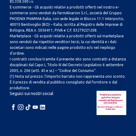
85.338.500 i.v.
E-commerce - Gli acquisti relativi a prodotti offerti nel nostro e-
commerce sono venduti da FarmAlvarion S.r.l., società del Gruppo
PHOENIX PHARMA Italia, con sede legale in Blocco 11.1 Interporto,
40010 Bentivoglio (BO) – Italia, iscritta al Registro delle Imprese di
Bologna, REA n. 5056411, P.IVA e C.F. 03279221208.
Marketplace - Gli acquisti relativi a prodotti offerti sul marketplace
sono venduti dai rispettivi venditori terzi, la cui identità e i dati
societari sono indicati nelle pagine prodotto e/o nel riepilogo
d’ordine.
I contratti conclusi tramite il presente sito sono contratti a distanza
disciplinati dal Capo I, Titolo III del Decreto Legislativo 6 settembre
2005, n. 206 (artt. 45 e ss.) – “Codice del Consumo”.
(1) Nota sul prezzo: l’importo barrato non rappresenta uno sconto.
È il prezzo di vendita al pubblico consigliato dal fornitore o dal
produttore.
Seguici sui nostri social