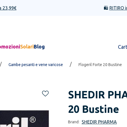
a 23,99€
🛍️
RITIRO i
omozioni
Solari
Blog
Car
/
/
Gambe pesanti e vene varicose
Flogeril Forte 20 Bustine
SHEDIR PH
20 Bustine
SHEDIR PHARMA
Brand: