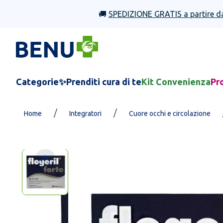
🚚
SPEDIZIONE GRATIS a partire d
Categorie
✨Prenditi cura di te
Kit Convenienza
Pr
/
/
Home
Integratori
Cuore occhi e circolazione