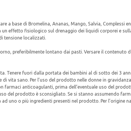
a base di Bromelina, Ananas, Mango, Salvia, Complessi enzim
un effetto fisiologico sul drenaggio dei liquidi corporei e su
di tensione localizzati.
giorno, preferibilmente lontano dai pasti. Versare il contenuto 
ata. Tenere fuori dalla portata dei bambini al di sotto dei 3 a
le di vita sano. Per l’uso del prodotto nelle donne in gravidanza
on farmaci anticoagulanti, prima dell’eventuale uso del prodott
i, l'uso del prodotto è sconsigliato. Se si stanno assumendo far
ad uno o più ingredienti presenti nel prodotto. Per l’origine nat