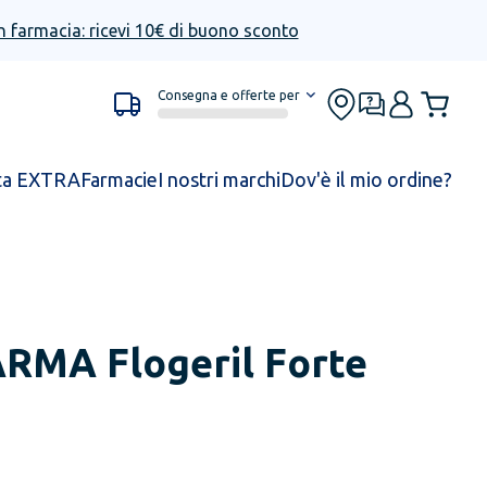
n farmacia: ricevi 10€ di buono sconto
Consegna e offerte per
ta EXTRA
Farmacie
I nostri marchi
Dov'è il mio ordine?
ARMA
Flogeril Forte