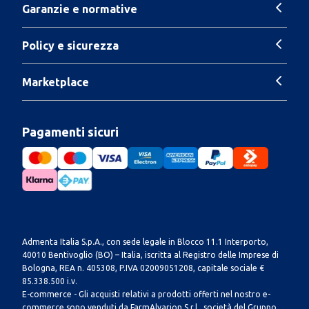
Garanzie e normative
Policy e sicurezza
Marketplace
Pagamenti sicuri
Admenta Italia S.p.A., con sede legale in Blocco 11.1 Interporto,
40010 Bentivoglio (BO) – Italia, iscritta al Registro delle Imprese di
Bologna, REA n. 405308, P.IVA 02009051208, capitale sociale €
85.338.500 i.v.
E-commerce - Gli acquisti relativi a prodotti offerti nel nostro e-
commerce sono venduti da FarmAlvarion S.r.l., società del Gruppo