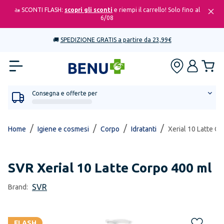
🚤 SCONTI FLASH:
scopri gli sconti
e riempi il carrello! Solo fino al
6/08
🚚
SPEDIZIONE GRATIS a partire da 23,99€
Consegna e offerte per
/
/
/
/
Home
Igiene e cosmesi
Corpo
Idratanti
Xerial 10 Latte C
SVR
Xerial 10 Latte Corpo 400 ml
SVR
Brand:
FLASH