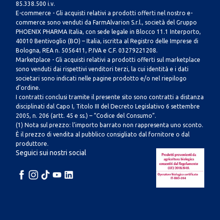
85.338.500 i.v.
E-commerce - Gli acquisti relativi a prodotti offerti nel nostro e-
commerce sono venduti da FarmAlvarion S.r.l., società del Gruppo
PHOENIX PHARMA Italia, con sede legale in Blocco 11.1 Interporto,
40010 Bentivoglio (BO) – Italia, iscritta al Registro delle Imprese di
Bologna, REA n. 5056411, P.IVA e C.F. 03279221208.
Marketplace - Gli acquisti relativi a prodotti offerti sul marketplace
sono venduti dai rispettivi venditori terzi, la cui identità e i dati
societari sono indicati nelle pagine prodotto e/o nel riepilogo
d’ordine.
I contratti conclusi tramite il presente sito sono contratti a distanza
disciplinati dal Capo I, Titolo III del Decreto Legislativo 6 settembre
2005, n. 206 (artt. 45 e ss.) – “Codice del Consumo”.
(1) Nota sul prezzo: l’importo barrato non rappresenta uno sconto.
È il prezzo di vendita al pubblico consigliato dal fornitore o dal
produttore.
Seguici sui nostri social