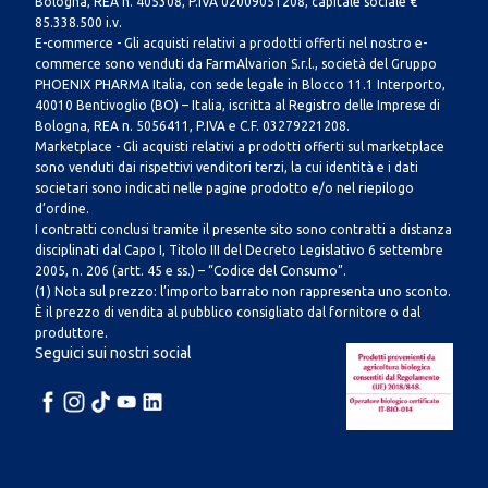
Bologna, REA n. 405308, P.IVA 02009051208, capitale sociale €
85.338.500 i.v.
E-commerce - Gli acquisti relativi a prodotti offerti nel nostro e-
commerce sono venduti da FarmAlvarion S.r.l., società del Gruppo
PHOENIX PHARMA Italia, con sede legale in Blocco 11.1 Interporto,
40010 Bentivoglio (BO) – Italia, iscritta al Registro delle Imprese di
Bologna, REA n. 5056411, P.IVA e C.F. 03279221208.
Marketplace - Gli acquisti relativi a prodotti offerti sul marketplace
sono venduti dai rispettivi venditori terzi, la cui identità e i dati
societari sono indicati nelle pagine prodotto e/o nel riepilogo
d’ordine.
I contratti conclusi tramite il presente sito sono contratti a distanza
disciplinati dal Capo I, Titolo III del Decreto Legislativo 6 settembre
2005, n. 206 (artt. 45 e ss.) – “Codice del Consumo”.
(1) Nota sul prezzo: l’importo barrato non rappresenta uno sconto.
È il prezzo di vendita al pubblico consigliato dal fornitore o dal
produttore.
Seguici sui nostri social