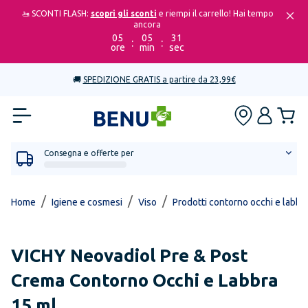
🚤 SCONTI FLASH:
scopri gli sconti
e riempi il carrello! Hai tempo
ancora
05
05
31
:
:
ore
min
sec
🚚
SPEDIZIONE GRATIS a partire da 23,99€
Consegna e offerte per
/
/
/
Home
Igiene e cosmesi
Viso
Prodotti contorno occhi e labbr
VICHY
Neovadiol Pre & Post
Crema Contorno Occhi e Labbra
15 ml