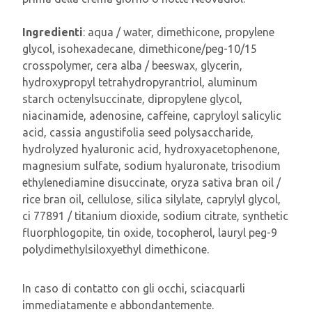
Ingredienti
: aqua / water, dimethicone, propylene
glycol, isohexadecane, dimethicone/peg-10/15
crosspolymer, cera alba / beeswax, glycerin,
hydroxypropyl tetrahydropyrantriol, aluminum
starch octenylsuccinate, dipropylene glycol,
niacinamide, adenosine, caffeine, capryloyl salicylic
acid, cassia angustifolia seed polysaccharide,
hydrolyzed hyaluronic acid, hydroxyacetophenone,
magnesium sulfate, sodium hyaluronate, trisodium
ethylenediamine disuccinate, oryza sativa bran oil /
rice bran oil, cellulose, silica silylate, caprylyl glycol,
ci 77891 / titanium dioxide, sodium citrate, synthetic
fluorphlogopite, tin oxide, tocopherol, lauryl peg-9
polydimethylsiloxyethyl dimethicone.
In caso di contatto con gli occhi, sciacquarli
immediatamente e abbondantemente.