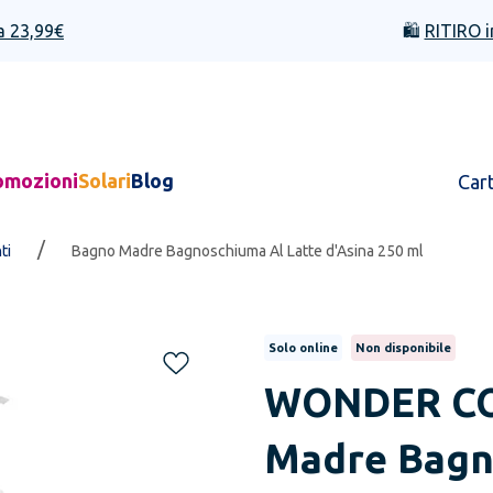
a 23,99€
🛍️
RITIRO i
omozioni
Solari
Blog
Car
/
ti
Bagno Madre Bagnoschiuma Al Latte d'Asina 250 ml
Solo online
Non disponibile
WONDER C
Madre Bagn