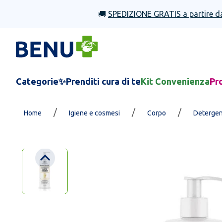
🚚
SPEDIZIONE GRATIS a partire d
Categorie
✨Prenditi cura di te
Kit Convenienza
Pr
/
/
/
Home
Igiene e cosmesi
Corpo
Detergen