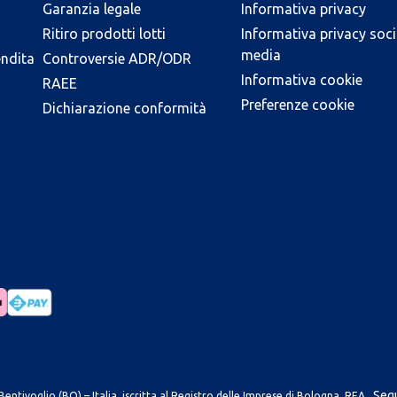
Garanzia legale
Informativa privacy
Ritiro prodotti lotti
Informativa privacy soci
media
endita
Controversie ADR/ODR
Informativa cookie
RAEE
Preferenze cookie
Dichiarazione conformità
Segu
entivoglio (BO) – Italia, iscritta al Registro delle Imprese di Bologna, REA