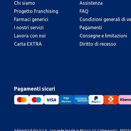
Chi siamo
Assistenza
Progetto Franchising
FAQ
Farmaci generici
Condizioni generali di v
I nostri servizi
Pagamenti
Lavora con noi
Consegne e limitazioni
Carta EXTRA
Diritto di recesso
Pagamenti sicuri
Admenta Italia S.p.A., con sede legale in Blocco 11.1 Interporto, 40010 B