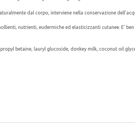
uralmente dal corpo, interviene nella conservazione dell'acqu
lienti, nutrienti, eudermiche ed elasticizzanti cutanee. E' ben t
opyl betaine, lauryl glucoside, donkey milk, coconut oil glyce