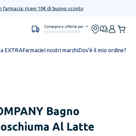
n farmacia: ricevi 10€ di buono sconto
Consegna e offerte per
ta EXTRA
Farmacie
I nostri marchi
Dov'è il mio ordine?
OMPANY
Bagno
oschiuma Al Latte