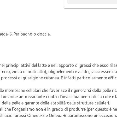
mega-6. Per bagno o doccia.
i principi attivi del latte e nell'apporto di grassi che esso rilasc
, ferro, zinco e molti altri), oligoelementi e acidi grassi essenz
 processi di guarigione cutanea. È infatti particolarmente effic
elle membrane cellulari che favorisce il rigenerarsi della pelle
on funzione antiossidante contro l'invecchiamento della cute e l
ella pelle e garante della stabilità delle strutture cellulari.
li che l'organismo non è in grado di produrre (per questo è nec
 Gli acidi grassi Omega-3 e Omega-6 garantiscono un'ecceziona