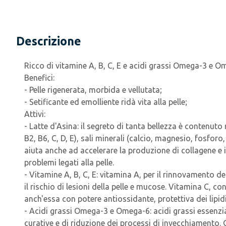
Descrizione
Ricco di vitamine A, B, C, E e acidi grassi Omega-3 e O
Benefici:
- Pelle rigenerata, morbida e vellutata;
- Setificante ed emolliente ridà vita alla pelle;
Attivi:
- Latte d'Asina: il segreto di tanta bellezza è contenuto ne
B2, B6, C, D, E), sali minerali (calcio, magnesio, fosforo
aiuta anche ad accelerare la produzione di collagene e i
problemi legati alla pelle.
- Vitamine A, B, C, E: vitamina A, per il rinnovamento d
il rischio di lesioni della pelle e mucose. Vitamina C, c
anch'essa con potere antiossidante, protettiva dei lipidi d
- Acidi grassi Omega-3 e Omega-6: acidi grassi essenzia
curative e di riduzione dei processi di invecchiamento.