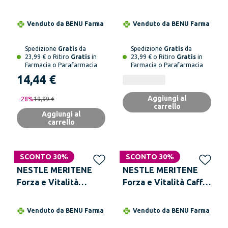
Cioccolato 270 g
Venduto da
BENU Farma
Venduto da
BENU Farma
Spedizione
Gratis
da
Spedizione
Gratis
da
23,99 € o Ritiro
Gratis
in
23,99 € o Ritiro
Gratis
in
Farmacia o Parafarmacia
Farmacia o Parafarmacia
14,44 €
Aggiungi al
-
28
%
19,99 €
carrello
Aggiungi al
carrello
SCONTO 30%
SCONTO 30%
NESTLE MERITENE
NESTLE MERITENE
Forza e Vitalità
Forza e Vitalità Caffè
Vaniglia 270 g
270 g
Venduto da
BENU Farma
Venduto da
BENU Farma