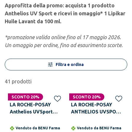
Approfitta della promo: acquista 1 prodotto
Anthelios UV Sport e ricevi in omaggio* 1 Lipikar
Huile Lavant da 100 ml.
*promozione valida online fino al 17 maggio 2026.
Un omaggio per ordine, fino ad esaurimento scorte.
Filtra e ordina
41
prodotti
SCONTO 20%
SCONTO 20%
LA ROCHE-POSAY
LA ROCHE-POSAY
Anthelios UVSport
ANTHELIOS UVSPORT
Pro-Resistance Stick
SPRAY
10 ml
RINFRESCANTE
Venduto da
BENU Farma
Venduto da
BENU Farma