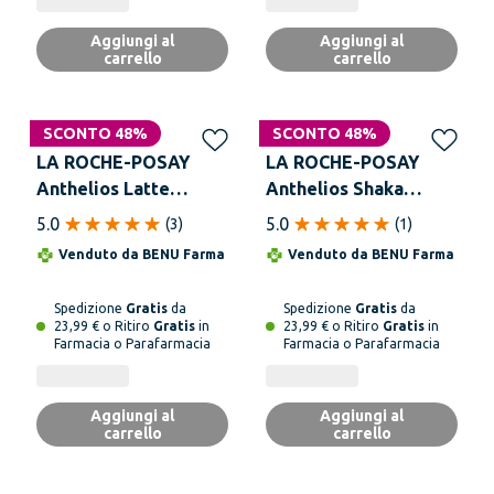
Aggiungi al
Aggiungi al
carrello
carrello
SCONTO 48%
SCONTO 48%
LA ROCHE-POSAY
LA ROCHE-POSAY
Anthelios Latte
Anthelios Shaka
Solare SPF 30+ Paper
Invisibile SPF 50+
5.0
5.0
(
3
)
(
1
)
Pack 250 ml
Spray 200 ml
Venduto da
BENU Farma
Venduto da
BENU Farma
Spedizione
Gratis
da
Spedizione
Gratis
da
23,99 € o Ritiro
Gratis
in
23,99 € o Ritiro
Gratis
in
Farmacia o Parafarmacia
Farmacia o Parafarmacia
Aggiungi al
Aggiungi al
carrello
carrello