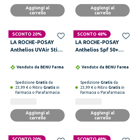
Aggiungi al
Aggiungi al
carrello
carrello
SCONTO 20%
SCONTO 48%
LA ROCHE-POSAY
LA ROCHE-POSAY
Anthelios UVAir Stick
Anthelios Spf 50+
10 ml
Spray Solare
Invisibile 200 ml
Venduto da
BENU Farma
Venduto da
BENU Farma
Spedizione
Gratis
da
Spedizione
Gratis
da
23,99 € o Ritiro
Gratis
in
23,99 € o Ritiro
Gratis
in
Farmacia o Parafarmacia
Farmacia o Parafarmacia
Aggiungi al
Aggiungi al
carrello
carrello
SCONTO 20%
SCONTO 48%