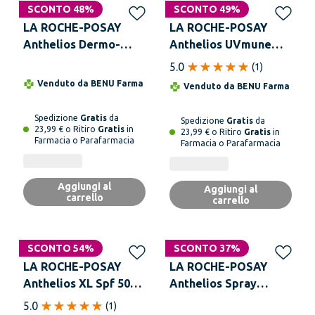
SCONTO 48%
SCONTO 49%
LA ROCHE-POSAY
LA ROCHE-POSAY
Anthelios Dermo-
Anthelios UVmune
Pediatrics Gel Pelle
400 SPF 50+ Crema
5.0
(
1
)
Bagnata Bambino SPF
Idratante Senza
Venduto da
BENU Farma
Venduto da
BENU Farma
50+ 200 ml
Profumo 50 ml
Spedizione
Gratis
da
Spedizione
Gratis
da
23,99 € o Ritiro
Gratis
in
23,99 € o Ritiro
Gratis
in
Farmacia o Parafarmacia
Farmacia o Parafarmacia
Aggiungi al
Aggiungi al
carrello
carrello
SCONTO 54%
SCONTO 37%
LA ROCHE-POSAY
LA ROCHE-POSAY
Anthelios XL Spf 50+
Anthelios Spray
Gel Crema Tocco
Crema Solare Viso
5.0
(
1
)