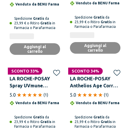
Secco Senza Profumo
Fresco Invisibile
Venduto da
BENU Farma
Venduto da
BENU Farma
50 ml Oil Control
Spf50 75 ml
Spedizione
Gratis
da
Spedizione
Gratis
da
23,99 € o Ritiro
Gratis
in
23,99 € o Ritiro
Gratis
in
Farmacia o Parafarmacia
Farmacia o Parafarmacia
Aggiungi al
Aggiungi al
carrello
carrello
SCONTO 33%
SCONTO 34%
LA ROCHE-POSAY
LA ROCHE-POSAY
Spray UVmune
Anthelios Age Correct
Bambini SPF50+ Spray
Crema Spf 50 50 ml
5.0
5.0
(
1
)
(
1
)
Invisibile 200 ml
Venduto da
BENU Farma
Venduto da
BENU Farma
Spedizione
Gratis
da
Spedizione
Gratis
da
23,99 € o Ritiro
Gratis
in
23,99 € o Ritiro
Gratis
in
Farmacia o Parafarmacia
Farmacia o Parafarmacia