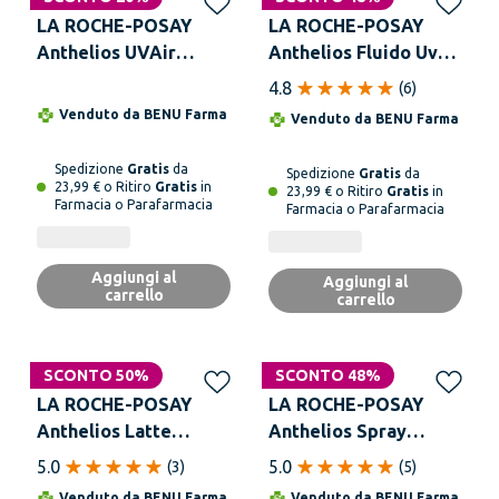
LA ROCHE-POSAY
LA ROCHE-POSAY
Anthelios UVAir
Anthelios Fluido Uv
SPF50+ Siero Solare
Antimacchie Spf50+
4.8
(
6
)
Invisibile 50 ml ad
50 ml Protezione
Venduto da
BENU Farma
Venduto da
BENU Farma
Assorbimento
Solare Viso
Immediato Anti-
Spedizione
Gratis
da
Spedizione
Gratis
da
ossidante
23,99 € o Ritiro
Gratis
in
23,99 € o Ritiro
Gratis
in
Farmacia o Parafarmacia
Farmacia o Parafarmacia
Aggiungi al
Aggiungi al
carrello
carrello
SCONTO 50%
SCONTO 48%
LA ROCHE-POSAY
LA ROCHE-POSAY
Anthelios Latte
Anthelios Spray
Solare 50+ Paper Pack
Invisibile SPF 30 200
5.0
5.0
(
3
)
(
5
)
250 ml
ml
Venduto da
BENU Farma
Venduto da
BENU Farma