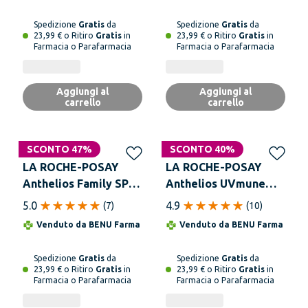
SPF50+ 200ML
Spedizione
Gratis
da
Spedizione
Gratis
da
23,99 € o Ritiro
Gratis
in
23,99 € o Ritiro
Gratis
in
Farmacia o Parafarmacia
Farmacia o Parafarmacia
Aggiungi al
Aggiungi al
carrello
carrello
SCONTO 47%
SCONTO 40%
LA ROCHE-POSAY
LA ROCHE-POSAY
Anthelios Family SPF
Anthelios UVmune
50+ Spray 300 ml
400 Fluido Invisibile
5.0
4.9
(
7
)
(
10
)
SPF 50+ Senza
Venduto da
BENU Farma
Venduto da
BENU Farma
Profumo 50 ml
Spedizione
Gratis
da
Spedizione
Gratis
da
23,99 € o Ritiro
Gratis
in
23,99 € o Ritiro
Gratis
in
Farmacia o Parafarmacia
Farmacia o Parafarmacia