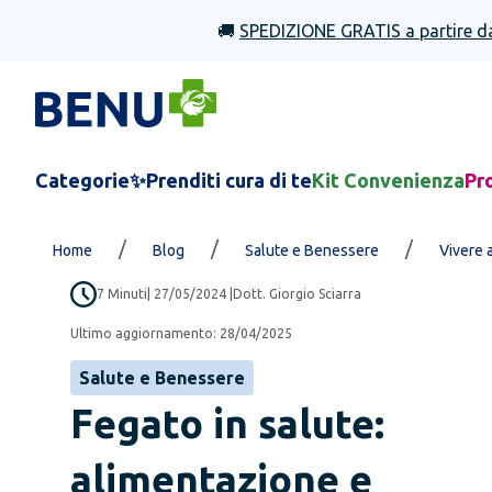
🚚
SPEDIZIONE GRATIS a partire d
Categorie
✨Prenditi cura di te
Kit Convenienza
Pr
/
/
/
Home
Blog
Salute e Benessere
Vivere 
7
Minuti
|
27/05/2024
|
Dott. Giorgio Sciarra
Ultimo aggiornamento:
28/04/2025
Salute e Benessere
Fegato in salute:
alimentazione e