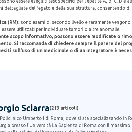
ossono essere eseguiti test specifici per l'epatite A, B, C, D e alt
 dettagliate del fegato e della sua struttura, consentendo di in
ca (RM):
sono esami di secondo livello e raramente vengono c
ssere utilizzati per individuare tumori o altre anomalie.
ente scopo informativo, possono essere modificate o rimo
mento.
Si raccomanda di chiedere sempre il parere del prop
esiti sull'uso di un medicinale o di un integratore è neces
orgio Sciarra
(
213
articoli)
 Policlinico Umberto I di Roma, dove si sta specializzando in 
urgia presso l’Università La Sapienza di Roma con il massimo d