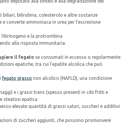
gano deputato alla sintesi e alla degradazione del
 biliari, bilirubina, colesterolo e altre sostanze
he e converte ammoniaca in urea per l'escrezione
il fibrinogeno e la protrombina
buendo alla risposta immunitaria.
giare il fegato
se consumati in eccesso o regolarmente:
izioni epatiche, tra cui l’epatite alcolica che può
i
fegato grasso
non alcolico (NAFLD), una condizione
ggi) e i grassi trans (spesso presenti in cibi fritti e
e steatosi epatica
esso elevate quantità di grassi saturi, zuccheri e additivi
razioni di zuccheri aggiunti, che possono promuovere