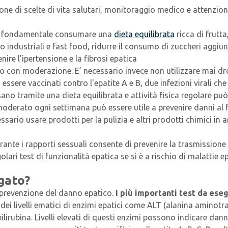
one di scelte di vita salutari, monitoraggio medico e attenzio
o è fondamentale consumare una
dieta equilibrata
ricca di frutta
no industriali e fast food, ridurre il consumo di zuccheri aggiunt
nire l'ipertensione e la fibrosi epatica
lo con moderazione. E’ necessario invece non utilizzare mai dr
 essere vaccinati contro l'epatite A e B, due infezioni virali 
no tramite una dieta equilibrata e attività fisica regolare può
 moderato ogni settimana può essere utile a prevenire danni al 
essario usare prodotti per la pulizia e altri prodotti chimici in 
rante i rapporti sessuali consente di prevenire la trasmissione d
olari test di funzionalità epatica se si è a rischio di malatti
gato?
i prevenzione del danno epatico.
I più importanti test da ese
 dei livelli ematici di enzimi epatici come ALT (alanina aminot
lirubina. Livelli elevati di questi enzimi possono indicare dann