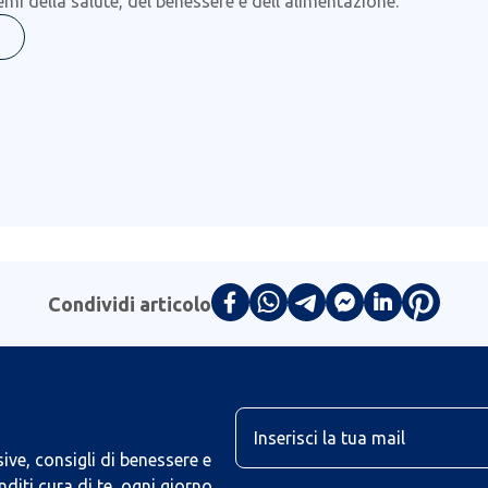
temi della salute, del benessere e dell’alimentazione.
Condividi articolo
U
ive, consigli di benessere e
iti cura di te, ogni giorno.