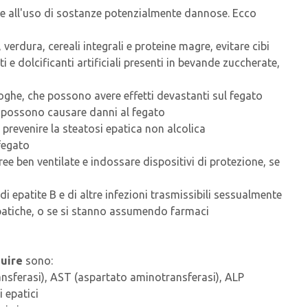
ne all'uso di sostanze potenzialmente dannose. Ecco
, verdura, cereali integrali e proteine magre, evitare cibi
i e dolcificanti artificiali presenti in bevande zuccherate,
oghe, che possono avere effetti devastanti sul fegato
che possono causare danni al fegato
 prevenire la steatosi epatica non alcolica
fegato
aree ben ventilate e indossare dispositivi di protezione, se
i epatite B e di altre infezioni trasmissibili sessualmente
e epatiche, o se si stanno assumendo farmaci
guire
sono:
ransferasi), AST (aspartato aminotransferasi), ALP
i epatici