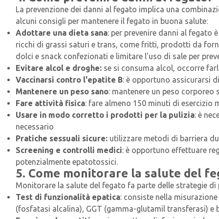
La prevenzione dei danni al fegato implica una combinazi
alcuni consigli per mantenere il fegato in buona salute:
Adottare una dieta sana
: per prevenire danni al fegat
ricchi di grassi saturi e trans, come fritti, prodotti da for
dolci e snack confezionati e limitare l'uso di sale per preve
Evitare alcol e droghe:
se si consuma alcol, occorre far
Vaccinarsi contro l'epatite B
: è opportuno assicurarsi di
Mantenere un peso sano
: mantenere un peso corporeo sa
Fare attività fisica
: fare almeno 150 minuti di esercizio
Usare in modo corretto i prodotti per la pulizia
: è nec
necessario
Pratiche sessuali sicure:
utilizzare metodi di barriera du
Screening e controlli medici
: è opportuno effettuare reg
potenzialmente epatotossici.
5. Come monitorare la salute del fe
Monitorare la salute del fegato fa parte delle strategie d
Test di funzionalità epatica
: consiste nella misurazione
(fosfatasi alcalina), GGT (gamma-glutamil transferasi) e bi