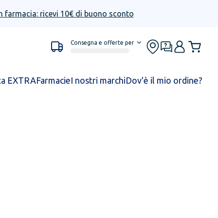
n farmacia: ricevi 10€ di buono sconto
Consegna e offerte per
ta EXTRA
Farmacie
I nostri marchi
Dov'è il mio ordine?