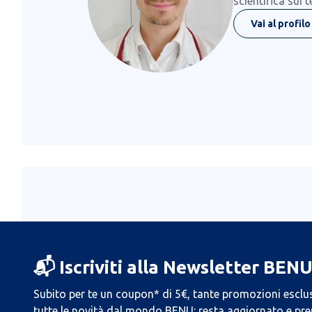
scientifica sui 
Vai al profilo
📬 Iscriviti alla Newsletter BEN
Subito per te un coupon* di 5€, tante promozioni esclus
tutte le novità dal mondo BENU: resta aggiornato e prend