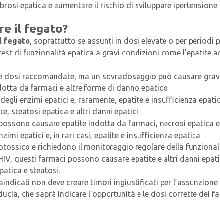
rosi epatica e aumentare il rischio di sviluppare ipertensione 
e il fegato?
l fegato
, soprattutto se assunti in dosi elevate o per periodi 
i test di funzionalità epatica a gravi condizioni come l'epatite 
:
lle dosi raccomandate, ma un sovradosaggio può causare grav
ndotta da farmaci e altre forme di danno epatico
i degli enzimi epatici e, raramente, epatite e insufficienza epati
e, steatosi epatica e altri danni epatici
 possono causare epatite indotta da farmaci, necrosi epatica e 
mi epatici e, in rari casi, epatite e insufficienza epatica
ossico e richiedono il monitoraggio regolare della funzional
l'HIV, questi farmaci possono causare epatite e altri danni epati
patica e steatosi.
ndicati non deve creare timori ingiustificati per l’assunzione
ucia, che saprà indicare l’opportunità e le dosi corrette dei 