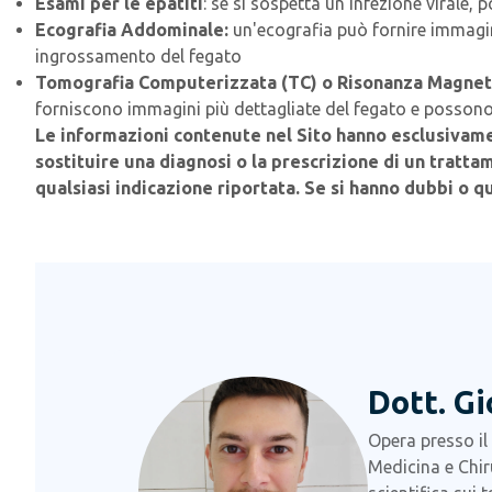
Esami per le epatiti
: se si sospetta un'infezione virale, p
Ecografia Addominale:
un'ecografia può fornire immagini
ingrossamento del fegato
Tomografia Computerizzata (TC) o Risonanza Magneti
forniscono immagini più dettagliate del fegato e possono e
Le informazioni contenute nel Sito hanno esclusivam
sostituire una diagnosi o la prescrizione di un tratta
qualsiasi indicazione riportata.
Se si hanno dubbi o qu
Dott. Gi
Opera presso il
Medicina e Chir