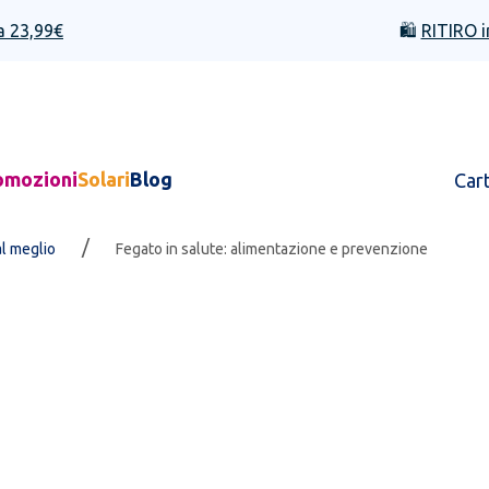
a 23,99€
🛍️
RITIRO i
omozioni
Solari
Blog
Car
/
al meglio
Fegato in salute: alimentazione e prevenzione