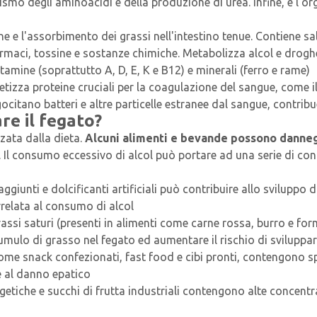
mo degli aminoacidi e della produzione di urea. Infine, è l’or
one e l'assorbimento dei grassi nell'intestino tenue. Contiene sali
farmaci, tossine e sostanze chimiche. Metabolizza alcol e drog
amine (soprattutto A, D, E, K e B12) e minerali (ferro e rame)
tetizza proteine cruciali per la coagulazione del sangue, come 
fagocitano batteri e altre particelle estranee dal sangue, contri
re il fegato?
zata dalla dieta.
Alcuni alimenti e bevande possono danneg
o. Il consumo eccessivo di alcol può portare ad una serie di cond
iunti e dolcificanti artificiali può contribuire allo sviluppo d
relata al consumo di alcol
grassi saturi (presenti in alimenti come carne rossa, burro e forma
umulo di grasso nel fegato ed aumentare il rischio di sviluppar
come snack confezionati, fast food e cibi pronti, contengono sp
e al danno epatico
etiche e succhi di frutta industriali contengono alte concent