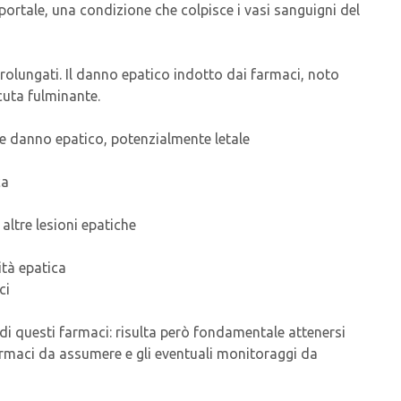
portale, una condizione che colpisce i vasi sanguigni del
prolungati. Il danno epatico indotto dai farmaci, noto
acuta fulminante.
e danno epatico, potenzialmente letale
ca
altre lesioni epatiche
ità epatica
ci
 di questi farmaci: risulta però fondamentale attenersi
farmaci da assumere e gli eventuali monitoraggi da