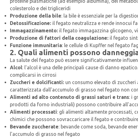
proteine plasmatiche (ad esempio albumina), del metabolis
colesterolo e dei trigliceridi
Produzione della bile
: la bile è essenziale per la digesti
Detossificazione:
il fegato neutralizza e rende innocui 
Immagazzinamento:
il fegato immagazzina glicogeno, vit
Produzione di fattori della coagulazione:
il fegato sin
Funzione immunitaria
: le cellule di Kupffer nel fegato 
2. Quali alimenti possono danneggia
La salute del fegato può essere significativamente influen
Alcol
: l'alcol è una delle principali cause di danno epatic
complicarsi in cirrosi
Zuccheri e dolcificanti:
un consumo elevato di zuccheri agg
caratterizzata dall'accumulo di grasso nel fegato non cor
Alimenti ad alto contenuto di grassi saturi e trans
: i 
prodotti da forno industriali) possono contribuire all'acc
Alimenti processati
: gli alimenti altamente processati, 
chimici che possono sovraccaricare il fegato e contribuir
Bevande zuccherate
: bevande come soda, bevande energ
l'accumulo di grasso nel fegato