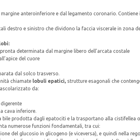
 margine anteroinferiore e dal legamento coronario. Contiene il 
ali destro e sinistro che dividono la faccia viscerale in zona des
lobi:
pronta determinata dal margine libero dell’arcata costale
ll’apice del cuore
parata dal solco trasverso.
unità chiamate
lobuli epatici,
strutture esagonali che contengon
 vascolarizzato da:
 digerente
a cava inferiore.
 bile prodotta dagli epatociti e la trasportano alla cistifellea 
senta numerose funzioni fondamentali, tra cui:
sione del glucosio in glicogeno (e viceversa), e quindi nella rego