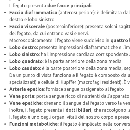
Il fegato presenta
due facce principali
:
Faccia diaframmatica
(anterosuperiore): è delimitata dal
destro e lobo sinistro
Faccia viscerale
(posteroinferiore): presenta solchi sagitt
del fegato, da cui entrano vasi e nervi.
Macroscopicamente il fegato viene suddiviso in
quattro 
Lobo destro:
presenta impressioni diaframmatiche e l’im
Lobo sinistro
: ha l’impressione cardiaca corrispondente a
Lobo quadrato
: è la parte anteriore della zona media
Lobo caudato
: è la parte posteriore della zona media, se
Da un punto di vista funzionale il fegato è composto da 
specializzati) e cellule di Kupffer (macrofagi residenti). È
Arteria epatica
: fornisce sangue ossigenato al fegato
Vena porta
: porta sangue ricco di nutrienti dall'apparato
Vene epatiche
: drenano il sangue dal fegato verso la ven
Inoltre, il fegato presenta i
dotti biliari
, che raccolgono la
Il fegato è uno degli organi vitali del nostro corpo e pre
Funzioni metaboliche
: il fegato è implicato nella conver