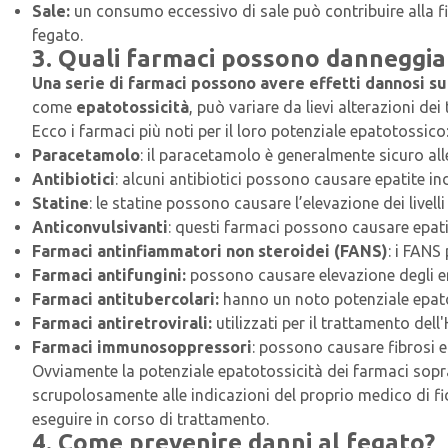
Sale:
un consumo eccessivo di sale può contribuire alla fib
fegato.
3. Quali farmaci possono danneggiar
Una serie di farmaci possono avere effetti dannosi su
come
epatotossicità
, può variare da lievi alterazioni de
Ecco i farmaci più noti per il loro potenziale epatotossico
Paracetamolo
: il paracetamolo è generalmente sicuro a
Antibiotici
: alcuni antibiotici possono causare epatite i
Statine
: le statine possono causare l’elevazione dei livell
Anticonvulsivanti
: questi farmaci possono causare epatit
Farmaci antinfiammatori non steroidei (FANS)
: i FANS
Farmaci antifungini:
possono causare elevazione degli enzi
Farmaci antitubercolari:
hanno un noto potenziale epatot
Farmaci antiretrovirali:
utilizzati per il trattamento del
Farmaci immunosoppressori
: possono causare fibrosi e
Ovviamente la potenziale epatotossicità dei farmaci soprai
scrupolosamente alle indicazioni del proprio medico di fid
eseguire in corso di trattamento.
4. Come prevenire danni al fegato?