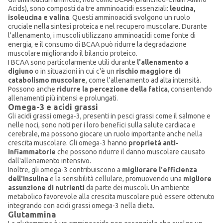
Acids), sono composti da tre amminoacidi essenziali:
leucina,
isoleucina e valina
. Questi amminoacidi svolgono un ruolo
cruciale nella sintesi proteica e nel recupero muscolare. Durante
l'allenamento, i muscoli utilizzano amminoacidi come fonte di
energia, e il consumo di BCAA può ridurre la degradazione
muscolare migliorando il bilancio proteico.
I BCAA sono particolarmente utili durante
l'allenamento a
digiuno
o in situazioni in cui c'è un
rischio maggiore di
catabolismo muscolare
, come l'allenamento ad alta intensità.
Possono anche
ridurre la percezione della fatica
, consentendo
allenamenti più intensi e prolungati.
Omega-3 e acidi grassi
Gli acidi grassi omega-3, presenti in pesci grassi come il salmone e
nelle noci, sono noti per i loro benefici sulla salute cardiaca e
cerebrale, ma possono giocare un ruolo importante anche nella
crescita muscolare. Gli omega-3 hanno
proprietà anti-
infiammatorie
che possono ridurre il danno muscolare causato
dall'allenamento intensivo.
Inoltre, gli omega-3 contribuiscono a
migliorare l'efficienza
dell'insulina
e la sensibilità cellulare, promuovendo una
migliore
assunzione di nutrienti
da parte dei muscoli. Un ambiente
metabolico favorevole alla crescita muscolare può essere ottenuto
integrando con acidi grassi omega-3 nella dieta.
Glutammina