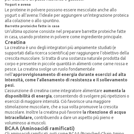
Yogurt e avena
Le proteine in polvere possono essere mescolate anche allo
yogurt o all'avena: l'ideale per aggiungere un'integrazione proteica
alla colazione o allo spuntino.
Barrette proteiche fatte in casa
Un’ultima opzione consiste nel preparare barrette proteiche fatte
in casa, usando proteine in polvere come ingrediente principale.
Creatina
La creatina è uno degli integratori più ampiamente studiati (e
supportati dalla ricerca scientifica) per raggiungere l’obiettivo della
crescita muscolare. Si tratta di una sostanza naturale prodotta dal
corpo e presente in piccole quantità in alimenti come carne rossa e
pesce. La creatina svolge un ruolo fondamentale
nell'
approvvigionamento di energia durante esercizi ad alta
intensità, come l'allenamento di resistenza e il sollevamento
pesi.
L'assunzione di creatina come integratore alimentare
aumenta la
disponibilità di energia
, consentendo di svolgere più ripetizioni o
esercizi di maggiore intensità. Ciò favorisce una maggiore
stimolazione muscolare, che a sua volta promuove la crescita
muscolare. Inoltre la creatina può favorire
la ritenzione di acqua
intracellulare,
contribuendo a dare un aspetto più pieno e
voluminoso ai muscoli.
BCAA (Aminoacidi ramificati)
Gli aminoacidi ramificati, noti come BCAA (Branched-Chain Amino