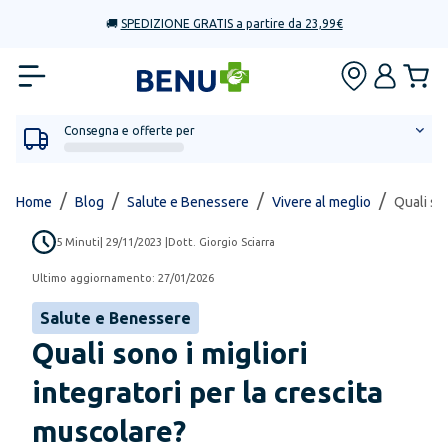
🚚
SPEDIZIONE GRATIS a partire da 23,99€
Consegna e offerte per
/
/
/
/
Home
Blog
Salute e Benessere
Vivere al meglio
Quali son
5
Minuti
|
29/11/2023
|
Dott. Giorgio Sciarra
Ultimo aggiornamento:
27/01/2026
Salute e Benessere
Quali sono i migliori
integratori per la crescita
muscolare?