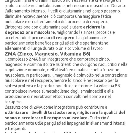
La glutammina è un amminoacido non essenziale che svolge un
ruolo cruciale nel metabolismo e nel recupero muscolare. Durante
l'allenamento intenso, i livelli di glutammina nel corpo possono
diminuire notevolmente: ciò comporta una maggiore fatica
muscolare e un rallentamento del processo di recupero.
L'integrazione con glutammina può aiutare a
ridurre la
degradazione muscolare
, migliorando la sintesi proteica e
accelerando il
processo di recupero
. La glutammina è
particolarmente benefica per gli atleti che sperimentano
allenamenti di lunga durata o un alto volume di lavoro.
ZMA (Zinco, Magnesio, Vitamina B6)
Il complesso ZMA è un integratore che comprende zinco,
magnesio e vitamina B6: tre nutrienti che svolgono ruoli critici nella
regolazione ormonale, nell'attività enzimatica e nella funzione
muscolare. In particolare, il magnesio è coinvolto nella contrazione
muscolare e nel recupero, mentre lo zinco è necessario per la
sintesi proteica e la produzione di testosterone. La vitamina B6
contribuisce invece al metabolismo degli amminoacidi e alla
produzione di neurotrasmettitori coinvolti nel sonno e nel
recupero.
L'assunzione di ZMA come integratore può contribuire a
ottimizzare i livelli di testosterone, migliorare la qualità del
sonno e accelerare il recupero muscolare.
Tutto ciò è
particolarmente utile per gli atleti impegnati in allenamenti intensi
e frequenti.