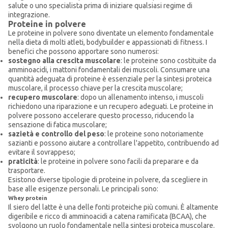
salute o uno specialista prima di iniziare qualsiasi regime di
integrazione.
Proteine in polvere
Le proteine in polvere sono diventate un elemento fondamentale
nella dieta di molti atleti, bodybuilder e appassionati di fitness. I
benefici che possono apportare sono numerosi:
sostegno alla crescita muscolare
: le proteine sono costituite da
amminoacidi, i mattoni fondamentali dei muscoli. Consumare una
quantità adeguata di proteine è essenziale per la sintesi proteica
muscolare, il processo chiave per la crescita muscolare;
recupero muscolare
: dopo un allenamento intenso, i muscoli
richiedono una riparazione e un recupero adeguati. Le proteine in
polvere possono accelerare questo processo, riducendo la
sensazione di fatica muscolare;
sazietà e controllo del peso
: le proteine sono notoriamente
sazianti e possono aiutare a controllare l'appetito, contribuendo ad
evitare il sovrappeso;
praticità
: le proteine in polvere sono facili da preparare e da
trasportare.
Esistono diverse tipologie di proteine in polvere, da scegliere in
base alle esigenze personali. Le principali sono:
Whey protein
Il siero del latte è una delle fonti proteiche più comuni. È altamente
digeribile e ricco di amminoacidi a catena ramificata (BCAA), che
svolgono un ruolo fondamentale nella sintesi proteica muscolare.