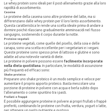
Le whey protein sono ideali per il post-allenamento grazie alla loro
rapidità di assorbimento.
Caseina
Le proteine della caseina sono altre proteine del latte, ma si
differenziano dalle whey protein per il loro lento assorbimento.
Questa caratteristica le rende una scelta ideale prima di andare a
dormire poiché rilasciano gradualmente amminoacidi nel flusso
sanguigno, sostenendo il corpo durante la notte.
Proteine vegetali
Le proteine vegetali, come quelle del pisello, della soia e delle
canapa, sono una scelta eccellente per i vegetariani e i vegani.
Queste proteine sono spesso prive di lattosio e glutine e sono
adatte ad una notevole varietà di diete.
Le proteine in polvere possono essere
facilmente incorporate
nella dieta quotidiana
. In particolare, le modalità di assunzione
più frequenti ed efficaci sono:
Shake proteico
Preparare uno shake proteico è un modo semplice e veloce per
aumentare il proprio apporto proteico. Basta mescolare una
porzione di proteine in polvere con acqua e berla subito dopo
l'allenamento o come spuntino tra i pasti.
Frullati e frappè
È possibile aggiungere proteine in polvere ai propri frullati o frappè
preferiti, combinando le proteine con frutta, verdura, yogurt o latte,
per ottenere un pasto nutriente e gustoso.