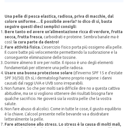
Una pelle di pesca elastica, radiosa, priva di macchie, dal
colore uniforme… È possibile averla? Io dico di sì, basta
seguire questi dieci semplici consigli:
Bere tanto ed avere un’alimentazione ricca di verdure, frutta
secca, frutta fresca
, carboidrati e proteine. Sembra banale ma è
così:
la cura parte da dentro!
Fare attività fisica.
L’esercizio fisico porta più ossigeno alla pelle.
Il cuore batte più velocemente permettendo la sudorazione e la
conseguente eliminazione delle tossine.
Dormire almeno 8 ore per notte. Il riposo è uno degli elementi
fondamentali per ottenere una pelle radiosa.
Usare una buona protezione solare
(d’inverno SPF 15 e d’estate
SPF 30/50). Eh sì, i dermatologi hanno proprio ragione: i danni
causati dal raggi UVA e UVB sono irreparabili.
Non fumare. So che per molti sarà difficile dire no a questa cattiva
abitudine, ma se si vogliono ottenere dei risultati bisogna fare
qualche sacrificio. Ne gioverà sia la vostra pelle che la vostra
salute.
Non fare abuso di alcolici. Come in tutte le cose, il giusto equilibrio
è la chiave. L’alcool presente nelle bevande va a disidratare
letteralmente la pelle.
Fare attenzione allo stress. Lo stress è la causa di molti mali,