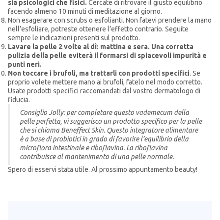
sia psicologici che fisici.
Cercate di ritrovare il giusto equilibrio
facendo almeno 10 minuti di meditazione al giorno.
Non esagerare con scrubs o esfolianti. Non fatevi prendere la mano
nell’esfoliare, potreste ottenere l’effetto contrario. Seguite
sempre le indicazioni presenti sul prodotto.
Lavare la pelle 2 volte al dì: mattina e sera. Una corretta
pulizia della pelle eviterà il formarsi di spiacevoli impurità e
punti neri.
Non toccare i brufoli, ma trattarli con prodotti specifici
. Se
proprio volete mettere mano ai brufoli, fatelo nel modo corretto.
Usate prodotti specifici raccomandati dal vostro dermatologo di
fiducia.
Consiglio Jolly: per completare questo vademecum della
pelle perfetta, vi suggerisco un prodotto specifico per la pelle
che si chiama Beneffect Skin. Questo integratore alimentare
è a base di probiotici in grado di favorire l’equilibrio della
microflora intestinale e riboflavina. La riboflavina
contribuisce al mantenimento di una pelle normale.
Spero di esservi stata utile. Al prossimo appuntamento beauty!