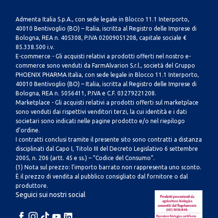
Admenta Italia S.p.A., con sede legale in Blocco 11.1 Interporto,
40010 Bentivoglio (BO) – Italia, iscritta al Registro delle Imprese di
Bologna, REA n. 405308, P.IVA 02009051208, capitale sociale €
85.338.500 i.v.
E-commerce - Gli acquisti relativi a prodotti offerti nel nostro e-
commerce sono venduti da FarmAlvarion S.r.l., società del Gruppo
PHOENIX PHARMA Italia, con sede legale in Blocco 11.1 Interporto,
40010 Bentivoglio (BO) – Italia, iscritta al Registro delle Imprese di
Bologna, REA n. 5056411, P.IVA e C.F. 03279221208.
Marketplace - Gli acquisti relativi a prodotti offerti sul marketplace
sono venduti dai rispettivi venditori terzi, la cui identità e i dati
societari sono indicati nelle pagine prodotto e/o nel riepilogo
d’ordine.
I contratti conclusi tramite il presente sito sono contratti a distanza
disciplinati dal Capo I, Titolo III del Decreto Legislativo 6 settembre
2005, n. 206 (artt. 45 e ss.) – “Codice del Consumo”.
(1) Nota sul prezzo: l’importo barrato non rappresenta uno sconto.
È il prezzo di vendita al pubblico consigliato dal fornitore o dal
produttore.
Seguici sui nostri social