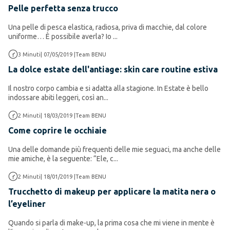
Pelle perfetta senza trucco
Una pelle di pesca elastica, radiosa, priva di macchie, dal colore
uniforme… È possibile averla? Io ...
Anti-età
3
Minuti
|
07/05/2019
|
Team BENU
La dolce estate dell'antiage: skin care routine estiva
Il nostro corpo cambia e si adatta alla stagione
. In Estate è bello
indossare abiti leggeri, così an...
Make up
2
Minuti
|
18/03/2019
|
Team BENU
Come coprire le occhiaie
Una delle domande più frequenti delle mie seguaci, ma anche delle
mie amiche, è la seguente: “Ele,
c...
Make up
2
Minuti
|
18/01/2019
|
Team BENU
Trucchetto di makeup per applicare la matita nera o
l’eyeliner
Quando si parla di make-up, la prima cosa che mi viene in mente è