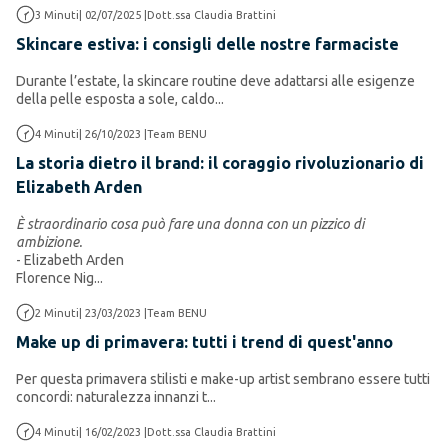
Make up
3
Minuti
|
02/07/2025
|
Dott.ssa Claudia Brattini
Skincare estiva: i consigli delle nostre farmaciste
Durante l’estate, la skincare routine deve adattarsi alle esigenze
della pelle esposta a sole, caldo...
Make up
4
Minuti
|
26/10/2023
|
Team BENU
La storia dietro il brand: il coraggio rivoluzionario di
Elizabeth Arden
È straordinario cosa può fare una donna con un pizzico di
ambizione.
- Elizabeth Arden
Florence Nig...
Make up
2
Minuti
|
23/03/2023
|
Team BENU
Make up di primavera: tutti i trend di quest'anno
Per questa primavera stilisti e make-up artist sembrano essere tutti
concordi:
naturalezza innanzi t...
Make up
4
Minuti
|
16/02/2023
|
Dott.ssa Claudia Brattini