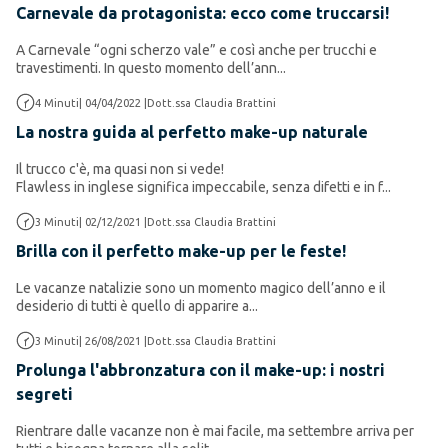
Carnevale da protagonista: ecco come truccarsi!
A Carnevale “ogni scherzo vale” e così anche per
trucchi e
travestimenti
. In questo momento dell’ann...
Make up
4
Minuti
|
04/04/2022
|
Dott.ssa Claudia Brattini
La nostra guida al perfetto make-up naturale
Il trucco c'è, ma quasi non si vede!
Flawless in inglese significa
impeccabile, senza difetti
e in f...
Make up
3
Minuti
|
02/12/2021
|
Dott.ssa Claudia Brattini
Brilla con il perfetto make-up per le feste!
Le vacanze natalizie sono un momento magico dell’anno e il
desiderio di tutti è quello di apparire a...
Make up
3
Minuti
|
26/08/2021
|
Dott.ssa Claudia Brattini
Prolunga l'abbronzatura con il make-up: i nostri
segreti
Rientrare dalle vacanze non è mai facile, ma settembre arriva per