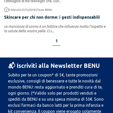
l’immagine di me teeneger che, con...
Anti-età
3
Minuti
|
07/12/2018
|
Team BENU
Skincare per chi non dorme: i gesti indispensabili
La mancanza di sonno è un fattore che influenza molto l’aspetto e
la salute della nostra pelle. Ci s...
1
📬 Iscriviti alla Newsletter BENU
Subito per te un coupon* di 5€, tante promozioni
esclusive, consigli di benessere e tutte le novità dal
mondo BENU: resta aggiornato e prenditi cura di te,
ogni giorno. (*Valido solo per prodotti venduti e
spediti da BENU e su una spesa minima di 50€. Sono
esclusi farmaci da banco latti per la prima infanzia e
kit convenienza. Il coupon viene erogato solamente