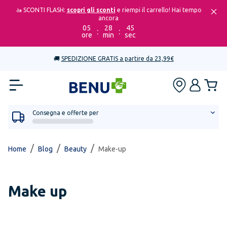
🚤 SCONTI FLASH:
scopri gli sconti
e riempi il carrello! Hai tempo
ancora
05
28
45
:
:
ore
min
sec
🚚
SPEDIZIONE GRATIS a partire da 23,99€
Consegna e offerte per
/
/
/
Home
Blog
Beauty
Make-up
Make up