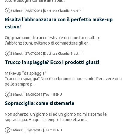
tutti e bisogna tornare alla solit...
Make up
3
Minuti
|
26/07/2021
|
Dott.ssa Claudia Brattini
Risalta l'abbronzatura con il perfetto make-up
estivo!
Oggi parliamo di trucco estivo e di come far risaltare
l’abbronzatura, evitando di commettere gli er...
Make up
2
Minuti
|
27/07/2020
|
Dott.ssa Claudia Brattini
Trucco in spiaggia? Ecco i prodotti giusti
Make-up “da spiaggia”
Trucco in spiaggia? Non è un binomio impossibile! Per avere una
pelle sempre p...
Make up
2
Minuti
|
19/08/2019
|
Team BENU
Sopracciglia: come sistemarle
Non scherzo: un giorno sì ed un giorno no mi sistemo le
sopracciglia. Ho quasi sempre la pinzetta in...
Make up
2
Minuti
|
01/07/2019
|
Team BENU